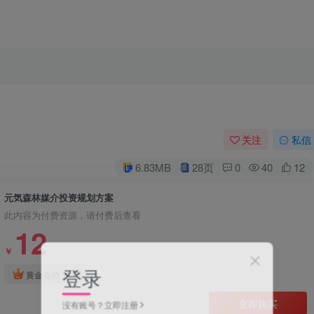
关注
私信
6.83MB
28页
0
40
12
元気森林媒介投资规划方案
此内容为付费资源，请付费后查看
12
￥
登录
免费
黄金会员
立即购买
没有账号？立即注册