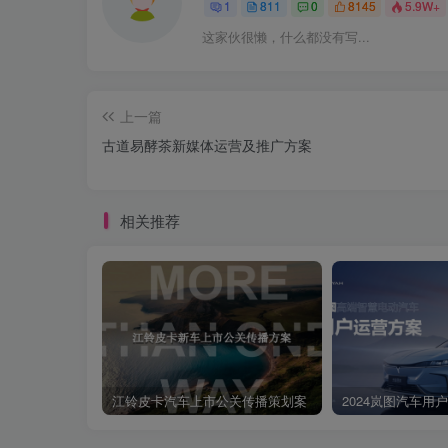
1
811
0
8145
5.9W+
这家伙很懒，什么都没有写...
上一篇
古道易酵茶新媒体运营及推广方案
相关推荐
江铃皮卡汽车上市公关传播策划案
2024岚图汽车用