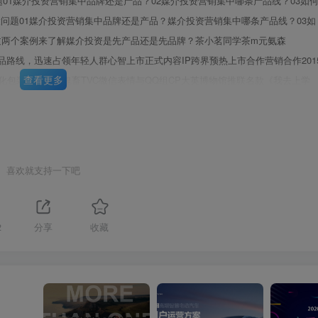
问题01媒介投资营销集中品牌还是产品？02媒介投资营销集中哪条产品线？03如
4大问题01媒介投资营销集中品牌还是产品？媒介投资营销集中哪条产品线？03如
●通过两个案例来了解媒介投资是先产品还是先品牌？茶小茗同学茶m元氨森
产品路线，迅速占领年轻人群心智上市正式内容IP跨界预热上市合作营销合作201
查看更多
炒作符号化包装连续冠名鬼畜TVC微信表情与QQ组CP大英博物馆推联名款《我去上学
人气和话题度逗逼、卖萌形象探触年轻消费人群心理元氨森林|MINDSHARE看自成
第3页 / 共28页
6年3月签约热门偶像，持续音乐战略2019年初上新包装上市漫画涂鸦式、俏皮上
9年签约流量英国著名插画师设计包装设计即刻引犀茶π的音乐属性焕发全新活力小生赖
氨森林|MINDSHARE看
喜欢就支持一下吧
2
分享
收藏