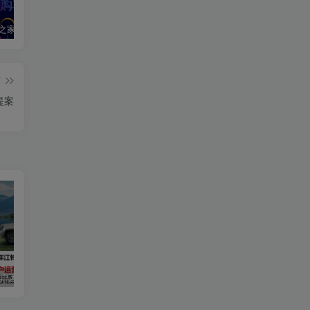
2020汽车之家春季购车节车展方案
2024江铃大道用户运营规划方案
2019爱驰汽车数字策略传播方案
篇
提案
用户运营规划方案
2019爱驰汽车数字策略传播方案
长安启源直播