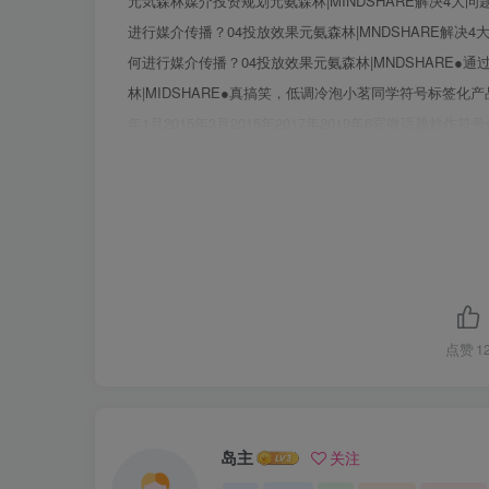
元気森林媒介投资规划元氨森林|MINDSHARE解决4大
进行媒介传播？04投放效果元氨森林|MNDSHARE解决
何进行媒介传播？04投放效果元氨森林|MNDSHARE
林|MIDSHARE●真搞笑，低调冷泡小茗同学符号标签化
年1月2015年3月2015年2017年2019年6官微话题
啦》#叔叔别泡我#互动游戏“和小茗同学say hi”积蓄高
一派茶π的活力音乐属性，安利个性化需求90后群体201
市签约人气男团Big Bang2018年签约吴亦凡201
霖线条色彩更明快的手绘插画d茶自成一派茶茶茶2EA PAI元
点赞
1
岛主
关注