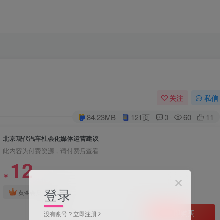
关注
私信
84.23MB
121页
0
60
11
北京现代汽车社会化媒体运营建议
此内容为付费资源，请付费后查看
12
￥
登录
免费
黄金会员
立即购买
没有账号？立即注册