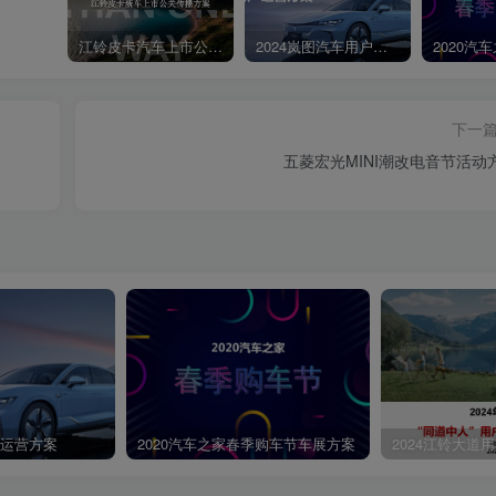
江铃皮卡汽车上市公关传播策划案
2024岚图汽车用户运营方案
下一
五菱宏光MINI潮改电音节活动
第4页 / 共121页
户运营方案
2020汽车之家春季购车节车展方案
2024江铃大道