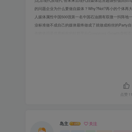
)北京现代质现代·智未来后现代自媒体运营超级价值回归
的问题企业为什么要做自媒体？Why?Not?再小的个体
人媒体属性中国500强第一名中国石油拥有双微一抖阵地
业标准做不成自己的媒体最终做成了就做成粉丝的Party自
作败依旧是优质粉丝的社群平台Companys Growt
超过90%的车企微博每日转评赞小于500具社交影响力的
中心理想中，是自上而下的官方发声平台现实中，变成自
点赞
1
岛主
关注