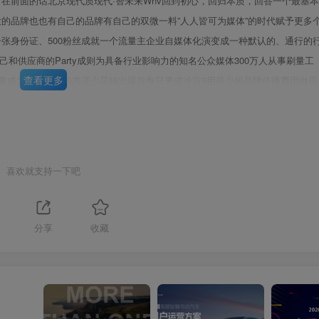
写在前面的话北京现代质现代·智未来Whv回到初心，回归本质，回答一个最基本
再大的品牌也也有自己的品牌有自己的双微一料”人人皆可为媒体”的时代赋予更多
一张身份证、500粉丝成就一个流量主企业自媒体化演变成一种默认的、通行的
己和供应商的Party成则为具备行业影响力的知名公众媒体300万人从事刷量工
查看更多
h虚假流量成为甲乙双方的共谋少花钱出爆款每日更成冷宫9用最少的品牌传播费用做最
现象级爆款案例粉丝无人造访，情形好比冷宫，00cu40&官方发声平台用户投诉
第3页 / 共121页
下而上的用户投诉中心像外交部发言人一样举报与被举报，投诉与被投诉
喜欢就支持一下吧
1
分享
收藏