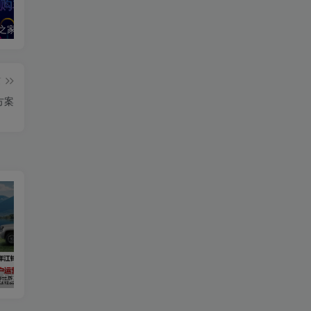
2020汽车之家春季购车节车展方案
2024江铃大道用户运营规划方案
2019爱驰汽车数字策略传播方案
篇
方案
用户运营规划方案
2019爱驰汽车数字策略传播方案
长安启源直播