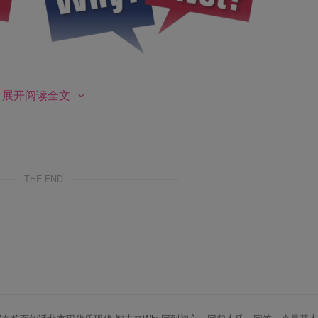
第2页 / 共121页
展开阅读全文
THE END