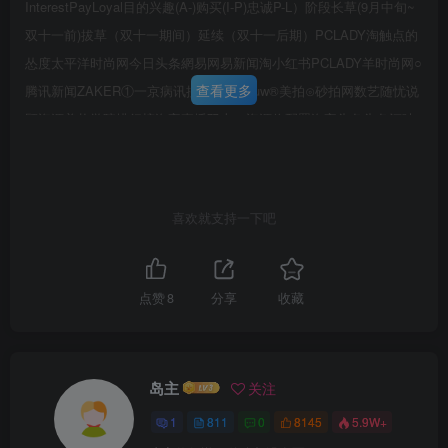
InterestPayLoyal目的兴趣(A-)购买(I-P)忠诚P-L）阶段长草(9月中旬~
双十一前)拔草（双十一期间）延续（双十一后期）PCLADY淘触点的
怂度太平洋时尚网今日头条網易网易新闻淘小红书PCLADY羊时尚网○
查看更多
腾讯新闻ZAKER①一京病讯搜狐新闻Youw®美拍⊙砂拍网数艺随忧说
顾资源美妆学院排行榜淘宝直播双十一资源位配置淘宝头条头条评哇
哦视频有好货试用PGC定制媒体分发百度SEO机构号传播040404卡
0404卡04040404040400每4040404。KOLPGC:专家/专业编辑电商
KOL:淘系/小红书/抖音素人垂直媒体号/专业细分号素人分享
喜欢就支持一下吧
第6页 / 共7页
UGCCLADYInterest【时尚前沿】PGC定制PGC定制PCLADY时尚即
试读已结束，还剩
1
页，您可下载完整版后进行离
选择PCLADY评测中心泫雅DNA解析单品评测学通过泫雅风、泫雅色
直变对洗发前后的PH值、清洁控油能力、柔顺度、等泫雅带货风潮，
线阅读
点赞
8
分享
收藏
引出滋源氨基酸硅油/硫酸盐蓬松度、光泽度、强韧效果等多个方面进
行评测分析.氨基酸泡沫洗发水，关联品【成分侦探社】美妆学院单品
图文牌及产品。横向评测banne资源位精准推送有好货CH2滋源氨基酸
岛主
关注
慕斯洗头水与市场上主流洗发水产流量&转化H>C.持续露出5天品，如
1
811
0
8145
5.9W+
某宣等，进行横向评测对比，并由专家老师讲W种草+割草解背书。