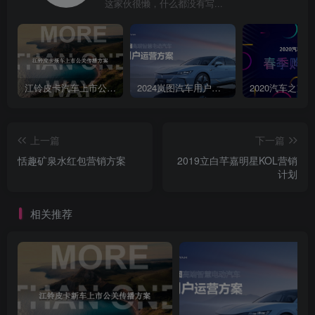
这家伙很懒，什么都没有写...
YOUKU四美拍动可秒拍四三随理频懂小姐洗发水充分起泡的从氨基
酸/硅油/硫酸盐重要性，你知道吗？的分子式说起，讲述工业岳6月29
化学成分对头皮的危害，淘【懂小姐知道】以及天然油脂的纯天然、
AY时尚即选择无污染，带出无硅油/无硫酸盐的一系列产品推荐，如滋
源氨基酸慕斯洗头水m美名精基酸洁面等。淘宝头条评测国」达人、
江铃皮卡汽车上市公关传播策划案
2024岚图汽车用户运营方案
老师、专家背书今日头条种草西图文评测型图文以懂小姐的精明化人
设，巴网易新间资讯文解读洗发充分起泡的重要性，南有通可并通过
上一篇
下一篇
滋源气雾罐微米泡泡的○腾讯新闻便捷性、与普通泡泡的对比度，搜狐
恬趣矿泉水红包营销方案
2019立白芊嘉明星KOL营销
新闻种草，强调头皮发丝的养护及1一点岗讯▣内容电商强力吸附油脂
计划
的洁净力。注：图文仅为示意，具体以执行为准3ZAKER扫码看案例
60C重605反重nterestpclady.com.cn查到分桥香岛巴单技估流量关健
相关推荐
汉双第1类类建政第2西关键浅双菌西关健风双第4内关健可度算类纯出
尝。941021-52915920019%33794643253-700030+512951970234312
百度SE0优化84g7+20边19612101*1315490+1D13465+2划360P6171
数11784223到+52187514001120物16575+33149014+7139州
+1@7168+18480+21111明217物160+2势15731+19g14624到+7660