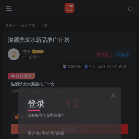
首页
策划方案
正文
滋源洗发水新品推广计划
岛主
关注
私信
1年前发布
9.83MB
7页
0
57
8
付费资源
滋源洗发水新品推广计划
此内容为付费资源，请付费后查看
12
登录
￥
没有账号？立即注册
免费
黄金会员
立即购买
用户名/手机号/邮箱