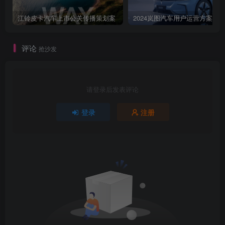
月4470122504-10723554317力265+241251911+352535041602166优
化期：约1个月维护期：1~3个月(可根据客户需求而定)PCGROUP拥
江铃皮卡汽车上市公关传播策划案
2024岚图汽车用户运营方案
有专业SEO团队优化位置：百度首页/百度搜索前十评估后给到惨考
值，排名为波动值，与百度有着深度密切的合作并达成战略合作关系
评论
抢沙发
保障期内持续优化。因此PCLADYE的SEO在时尚领域效处于行业领
军地位为品牌s0优化/提升品牌口碑影响力Ba发潭蓬松强机氯基酸慕断
洗发水百一下有着竞媒无法企及的强有力优势扳墨基酸置松洗发水上
请登录后发表评论
见里巴巴海量量瓜等你地拉题际松汽发水阿里巴巴得供料生产加工一
登录
注册
列吸别源头厂家利海囊优远平求发平百度百科多五D®法发水保花羊之
兰酒法发露70m天社油)【蛋片价咨【额的生发露】关键词示例：品牌
故事百度知道百度经验百家号搜索优化so.m.jd comcnanpi漫遵无皮酸
发都量滋源无硅油洗头水怎么样、氨基酸慕斯洗头水滋源无硫酸盐洗
头水、什么洗发水无硅油无硫酸盐无硅洗发水能天天用吗、滋源洗发
水款最好用、要基酸无注油洗发滋源无硫酸盐氨基酸慕斯洗头水、
etc.(详见附表)电电品牌背书升级版品牌sE0营销方式tp
wwwjd.com/131,ht边注：图文仅为示意，具体以执行为准CLADYPay