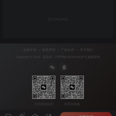
电商KOL备选达人500位+Bellaobo大袖子Siluccaya媒体机构号淘CL4
级L4级L4级L4级59.4wu粉·1.8w粉56w粉.114w粉·208w粉淘宝直播微
淘·美妆个护时尚美妆:时尚博主美妆个护类曝光量人私域图文干手黑酱
暂无评论内容
陈唯一o少y悠然的小生活史缭西小贝0宋麻表监销量冲刺型单及●@小
红书备选达人淘1200位+经管薯·经管薯经管薯经管薯22.2w粉21w粉
40.5w粉·38.3w粉40.1w收藏·23.5w收藏79.8w收藏38.4w收藏超级奇异
玛丽主特人莹子大大大么晶哇喔视频1111选题小红书曝光量大媒体大
友链申请
免责声明
广告合作
关于我们
咖账号备选达人1.3u粉销量冲刺型频道页推广4000位+·173w粉·114w
Copyright © 2025 ·
策划岛
·
沪ICP备2023023622号
.版权所有
粉·177w粉⑧西悦小舞李喵喊夕雪zska招招淘2.5u粉内容电商注：图
文仅为示意，具体以执行为准5LoyalCLADY试用平台往期数据：总期
数：1795申请人数：897.5w报告数：4.9wPCLADY试用平台免费试用
●整的拉芳玻际验柔顺洗发嘉试用股告Fresh限衢待江醉西酵精华液
PCLADY位☆控法用机会，曼201年11月酒过的法用.日过了个春节误
了.忘记了位所黄新品试用的事，直到洗发水快用究了才纪提安聚告，
真电收时同了，对于拉方过个级使，已妮积形1126.12.10量：20分离
扫码加策划群
扫码加客服
兴到产品的试电。色的百身包着大气，记得和：中性了，记配中空该
8