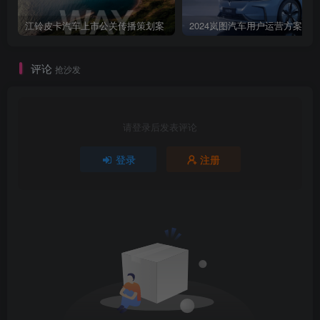
之旅S忠8LOREALHNA海起第图公魔托影拉我买网NioOLKUMHO
TIRESQM曲美家居AUX奥克斯东方园林GXEVER■
江铃皮卡汽车上市公关传播策划案
2024岚图汽车用户运营方案
评论
抢沙发
请登录后发表评论
登录
注册