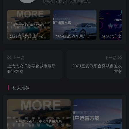
这家伙很懒，什么都没有写...
路的管理和执行服务我们服务客户，但我们以用户为中心。我们洞察
用户的趋势、发掘用户的需求、发现用户的偏好、收集用户的习惯，
同我们的客户一起，为提升广大用户的消费体验一同努力。主要业务
MARKETINGINTEGRATED公关传播：CONSULTINGMARKETING
品牌管理/媒体管理新闻传播/EPR/@品牌战路红人管理/口碑运维/舆情
江铃皮卡汽车上市公关传播策划案
2024岚图汽车用户运营方案
监测产品战略市场研究0?事件营销：发布会/赛事体验式活动数字营
销：整合营销咨询整合营销策略与创意输出/事件策划与运
上一篇
下一篇
营/CREATIVEADVERTISING联合推广回明星资源电视剧植入施i衍生
上汽大众ID数字化城市展厅
2021五菱汽车企微试点验收
品开发效电视剧宜发文化创意广告购买OVERSEASBUSINESSCRM
开业方案
方案
大事件传播海外媒体传播⊙数据库营销名人KOL资源潜客培有国际
CSR资源⊙⊙互动活动海外业务客户关系管理合作伙伴汽车互联网快速
相关推荐
消费品通讯/家电文创④Bal芯百腰鋼易区蒙牛人不桑
SHUAWEIMercedes BenzPROPAGANDE保绿选传堡
hcomuumC2Aiha中Group米太嘉Das Aute.HYUn▣AI伊为司
SAMSUNGw期蚁金服四爱夸艺⑤LGTOYOTA军填：ofo小黄年⑨小洁
青岛牌酒金龙鱼Suning苏宁CCTVHAVAL人么贷乐蜂网光EPSON发现