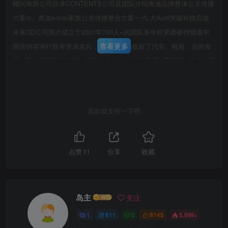
顾问有限公司目录CONTENTS公司及团队介绍奥迪品牌整体公关传播
方案m。奥迪e-tron家族公关传播整合方案一汽·大Audi突破科技启迪
未来CD公司简介成立于2001年700人+的团队多年积累磨砺伴随着中
查看更多
国营销咨询行既有资深老兵，也有年我们收获了汽车、电商、业的发
展，已成为国内轻精英，既有在北上广快速消费品、T通讯、最大的商
业营销咨询机一线城市分公司驻扎的家电、金融等行业500构之一。专
家，也有深入天南海强企业合作伙伴北广阔市场的人才。策略工具我
们致力于成为一体化的营销智能服务商Marketing Intelligent Agency
喜欢就支持一下吧
第6页 / 共199页
业务内容涵盖营销当中的核心环节，并构建起独特的4维智慧数据维度
试读已结束，还剩
193
页，您可下载完整版后进行
文化维度R正创意维度资源维度
DATASTRATEGYCREATIVERESOURCES包括企业营销数据的平台
离线阅读
点赞
11
分享
收藏
构建、数为企业提供全面的品牌战略、产品根据整体策略输出广告创
意根据企业需求以及战路方向，为企收集、数据挖掘、数据分析等服
战略、销售战略、渠道战略、海外活动创意、公关内容、口碑业提供
岛主
关注
执行层面的包括广告购买、务传播等咨询服务营销话题等创意物料公
1
811
0
8145
5.9W+
关营销、线上互动营销、线下活动营销、用户口碑管理等多种营销通