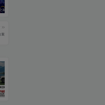
2020汽车之家春季购车节车展方案
2024江铃大道用户运营规划方案
2019爱驰汽车数字策略传播方案
篇
方案
用户运营规划方案
2019爱驰汽车数字策略传播方案
长安启源直播