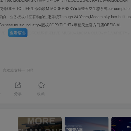
CE 1997MODERN SKY摩登天空ORIN IYEODE ZUWA RAYUWARMODERN
使命ODE TO LIFE生命颂歌M MODERNSKY■摩登天空生态系统our complete
块相互联动的生态系统Through 24 Years,Modern sky has built up
mwithin Chinese music industry●版权COPYRIGHT●摩登天空官方门店OFFICIAL
查看更多
 LIVE HOUSE &STORE现场音乐LIVE MUSIC●AKOMA CLUB●综艺VARIETY●
ky House DESIGN HOTELO城市综合体URBAN INTEGRATED SPACE●戶外
第3页 / 共74页
M自有用于平台MOERN SY NOWAPPLICATIONNSINCE
/2g3！从#$#2022草莓音乐节主题及主视党此
ival"2022草莓音乐节年度主题：2022此刻PRESENCE经历过两年疫情，
喜欢就支持一下吧
许都能从“此刻”中获得独特的感受每一种情绪，每一种状态，都只存在于此刻，我们也更珍惜“此
0
分享
收藏