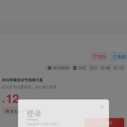
关注
私信
26.56MB
74页
0
48
10
2022草莓音乐节招商方案
此内容为付费资源，请付费后查看
12
￥
登录
免费
黄金会员
立即购买
没有账号？立即注册