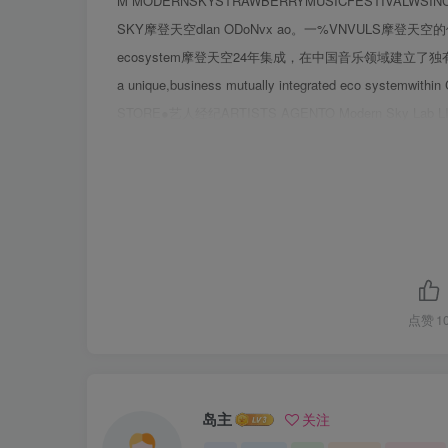
M MODERNSKYSTRAWBERRYMUSICFESTIVALWSIN
SKY摩登天空dlan ODoNvx ao。一%VNVULS摩登天空的
ecosystem摩登天空24年集成，在中国音乐领域建立了独有的、业务板
a unique,business mutually integrated eco syste
STORE●艺人经纪ARTISTS AGENTO Modern Sky Lab
摩登天空城市街区CITY STATION●视觉VISIONModern S
乐公园OUTDOOR MUSIC PLAZA用戶N·外解盒PLATFOR
1997MODERNSKY！”！！$%&g()*&&+,-./0sc1E%
Strawberry:StrawberryMusic'Festival"Fest
StrawberryMusic'Festival"202每个人或
刻'草莓音乐节概况Esc压凰WBx
点赞
1
岛主
关注