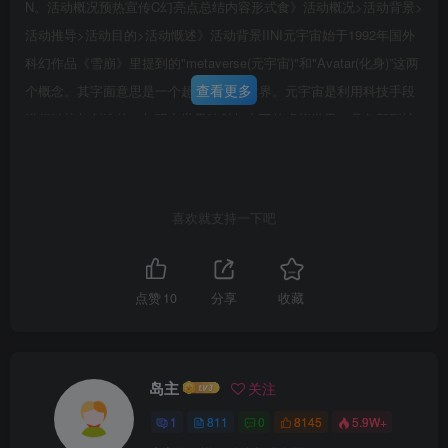
N。活动概况预热宣传C幻亮点总结内容形式食》活动概况>活动背景>
活动推导>活动目的>活动慨述》活动背景IINI元宇宙始于1992年国外
科幻作品《雪崩》里提到的"metaverse(元宇宙)"和"Avatar(化身)”这两
查看更多
个概念。其字面意思是一个超越宇宙的世界。元宇宙是利用科技手段
进行链接与创造的，与现实世界映射与交互的虚拟世界，具备新型社
会体系的数字生活空间。IIIII》活动背景IIII未来已来，每个人都应该
对未来有着无限想象。在智能技术的发展和元宇宙时代，现实还是虚
拟，我们不做选择。将虚拟带入到现实，在现实中植入虚拟，现实与
喜欢就支持一下吧
第6页 / 共34页
虚拟融合，创造一个体验值拉满的未来世界。2023，穿越现实，穿越
试读已结束，还剩
28
页，您可下载完整版后进行离
元宇宙，让超次元的浪潮兴起，让世界充满趣味和惊喜。NII
线阅读
点赞
10
分享
收藏
岛主
关注
1
811
0
8145
5.9W+