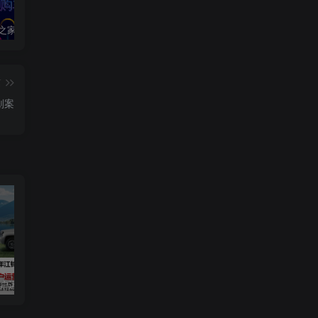
2020汽车之家春季购车节车展方案
2024江铃大道用户运营规划方案
2019爱驰汽车数字策略传播方案
篇
划案
用户运营规划方案
2019爱驰汽车数字策略传播方案
长安启源直播