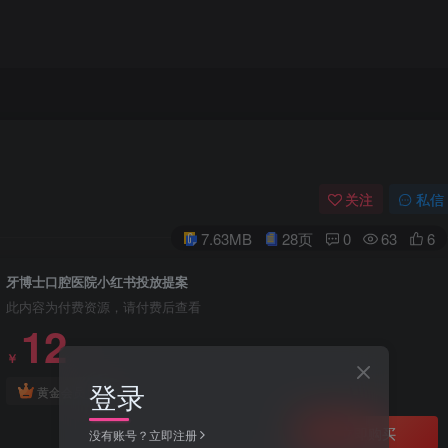
关注
私信
7.63MB
28页
0
63
6
牙博士口腔医院小红书投放提案
此内容为付费资源，请付费后查看
12
￥
登录
免费
黄金会员
立即购买
没有账号？立即注册