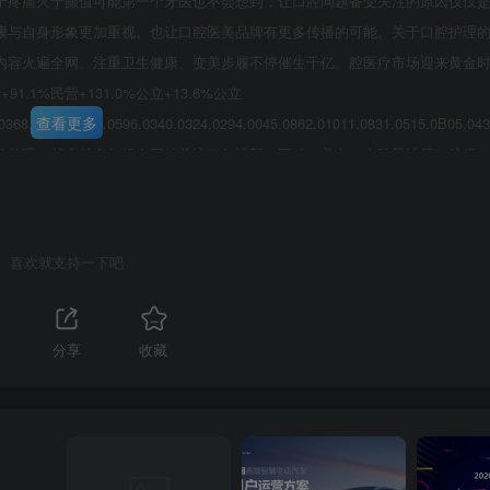
于疼痛火于颜值可能第一个牙医也不会想到，让口腔问题备受关注的原因仅仅
康与自身形象更加重视。也让口腔医美品牌有更多传播的可能。关于口腔护理
内容火遍全网。注重卫生健康、变美步履不停催生千亿。腔医疗市场迎来黄金
1.1%民营+131.0%公立+13.6%公立
查看更多
.0368.0965.0313,.0596.0340.0324.0294.0045.0862.01011.0831.0515.0B05
数整理。越来越多年轻人开始关注口气清新、正畸、美白、去除异味等口腔问
第3页 / 共28页
需求，牙垢、洗牙、牙结石等口腔治疗的需求备受关注。在整体呈现上了，年
24-30牙意T6l=101牙膏T61=39牙套T61=237牙套T6l=138清新口臭牙
刷T6l=116电动■T6l=109清洁益生菌牙渍款D水门T61=136漱D水口T6l=13241-
喜欢就支持一下吧
l=78牙刷T6l=105颜值茶牙套T61=44电动牙刷目T6=100持久套水牙签T6l=69
龈留香苔漱D水T61=75冲牙器T6l=78数据来源：巨量算数，2020年1月-2021年5
腔问题广受新一代消费者关注我们却因为门店的地域性迟迟无法迈步？·门店线上种草困
分享
收藏
整体传播及人群覆盖上，无法达到大规模种草，抖音类内容平台用户也多以被
，需求与人群难以精准匹配。痛点与爽点展示错位，多以品牌展示为主，难以精
种草属性，转化属性高，但：·团购平台为搜索服务，流量竞争激烈·团购平台
台无法激发潜在需求，提前锁客