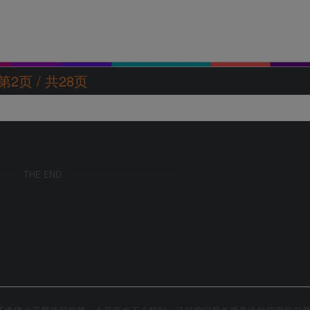
第2页 / 共28页
THE END