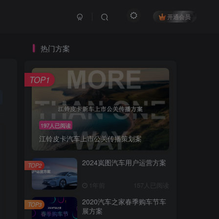
开通会员
热门方案
TOP1
197人已阅读
江铃皮卡汽车上市公关传播策划案
2024岚图汽车用户运营方案
TOP2
1年前
157人已阅读
2020汽车之家春季购车节车
TOP3
展方案