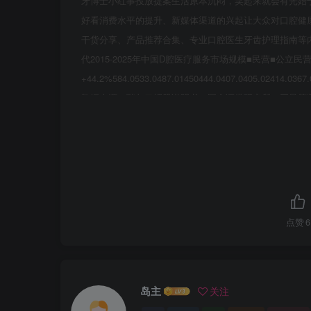
牙博士小红事投放提案生活原本沉闷，笑起来就会有光始
好看消费水平的提升、新媒体渠道的兴起让大众对口腔健
干货分享、产品推荐合集、专业口腔医生牙齿护理指南等
代2015-2025年中国D腔医疗服务市场规模■民营■公立民营+9
+44.2%584.0533.0487.01450444.0407.0405.02414.0367
数据来源：瑞尔口招股说明书，国金证券研究所，巨量算
题。牙齿矫正、牙齿健康、牙齿美白、口气清新成为四大
用户关注牙齿整齐（自身形象），年长用户则更关注牙齿健康18-23
刷T6l=97牙刷T61=121牙签T61=143牙签T61=105电动牙
5050-美白异味儿童牙离T61=132牙高T6l=74牙垢牙牙剧T6
签T61-69溃疡装正出电动牙刷T61=75牙套T6l=14口气牙
月，关注度增速指2021年1-5月V52020年1-5月口
点赞
6
境小红书小红书、抖音等平台多以硬广及探店类为多，在
接受为主，同时在整体展现上：·广告属性明显。泛传播
激发潜在需求美团团购平台作为线下门店垂类平台，有一定
岛主
关注
处于购买决策后期，难以完成前期品牌印象植入团购类平