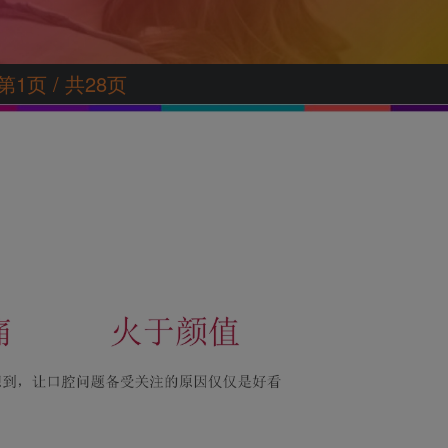
第1页 / 共28页