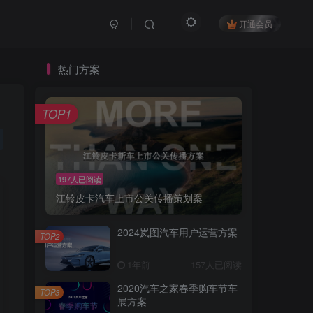
开通会员
热门方案
TOP1
197人已阅读
江铃皮卡汽车上市公关传播策划案
2024岚图汽车用户运营方案
TOP2
1年前
157人已阅读
2020汽车之家春季购车节车
TOP3
展方案