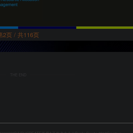
第2页 / 共116页
THE END