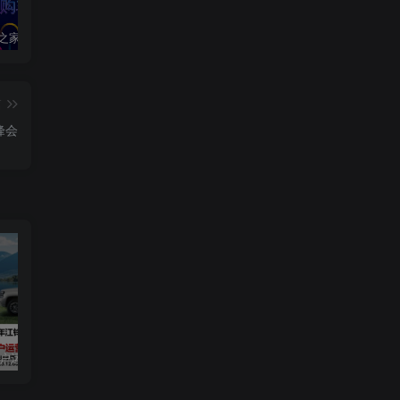
2020汽车之家春季购车节车展方案
2024江铃大道用户运营规划方案
2019爱驰汽车数字策略传播方案
篇
峰会
用户运营规划方案
2019爱驰汽车数字策略传播方案
长安启源直播