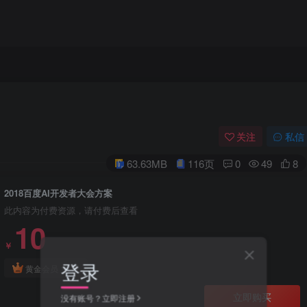
关注
私信
63.63MB
116页
0
49
8
2018百度AI开发者大会方案
此内容为付费资源，请付费后查看
10
￥
登录
免费
黄金会员
立即购买
没有账号？立即注册