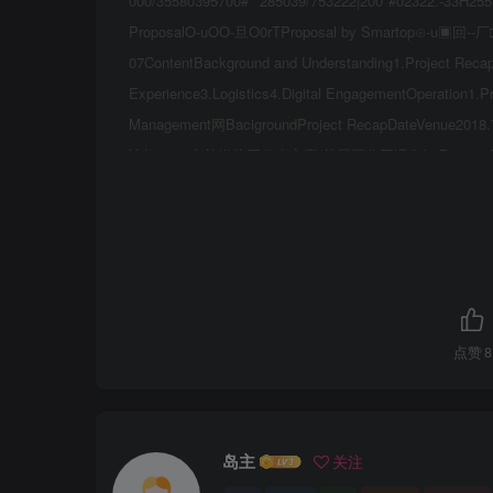
000/35580395700#**285039/753222|200*#02322.-3
ProposalO-uOO-旦O0rTProposal by Smartop⊙-u▣回
07ContentBackground and Understanding1.Project Recap2
Experience3.Logistics4.Digital EngagementOperation1.Pr
Management网BacigroundProject RecapDateVenue2
论坛200+中外媒体开发者之夜/外展区公开课/labsProject Stru
程序论坛4F4F1F4场11:00112:00LaunchLaunc
投资论坛公开课场1下论坛金融论坛4F1F1F1F3F3F论坛1F公开课1F
点赞
8
岛主
关注