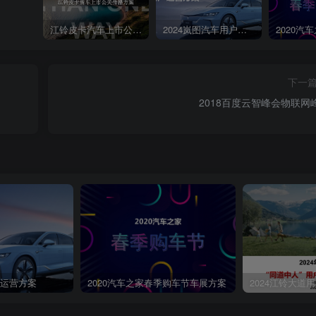
江铃皮卡汽车上市公关传播策划案
2024岚图汽车用户运营方案
下一
2018百度云智峰会物联网
第4页 / 共116页
户运营方案
2020汽车之家春季购车节车展方案
2024江铃大道