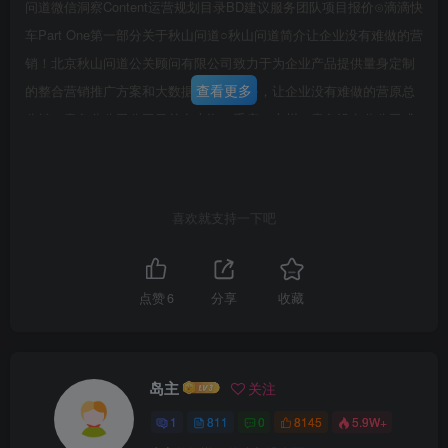
问道微信洞察Content运营规划目录BD建议服务团队项目报价⊙滴滴快
车Part One第一部分关于秋山问道○秋山问道简介让企业没有难做的营
销！北京秋山问道公关顾问有限公司致力于为企业产品提供量身定制
查看更多
的整合营销推广方案和大数据新媒体服务，让企业没有难做的营原总
公销。青岛分公司公司目前在上海、重庆、广州、青岛设有分公司或
办事处。客户覆盖汽车、3C、T、旅游、快销等多个行业。并与海
尔、东风、长安、长虹、重庆旅游投资集团等企业达成战略合作关
系。服务客户M第策划圆-精英会全网第一第社料oVOLVOChina更多全
喜欢就支持一下吧
第6页 / 共114页
网最新顶极大常I N F I N I T Iunicom中国联通Haier璃扫巧加入知识星
试读已结束，还剩
108
页，您可下载完整版后进行
绿下藏英菲尼迪Ba品酿淘宝网DOEN和平药房亚马逊束银控股PEACE
DRUGSTOREamazon.cnkindle©专会格带和得国有中国移动
离线阅读
点赞
6
分享
收藏
Taobao.com责任创造美好China
MobileAMDintel)DELLMicrosoftP&GUnilever美的Midea多美菱
MeilingFOTILE方太CHANGHONG长虹案例长虹人工智能电视5人工
岛主
关注
“治”能门诊部CHANGHONG发生CHANGHONG长虹止想象发生上想象
1
811
0
8145
5.9W+
发生CHANGHONG长让想象发生日已有26866求修烫期3俱a顺到极度