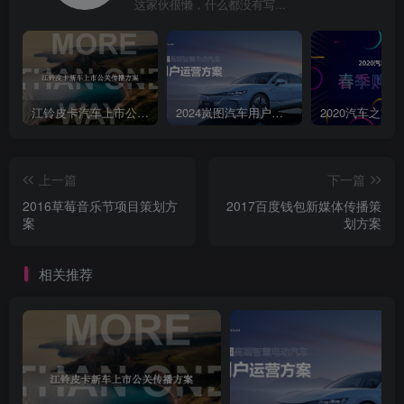
这家伙很懒，什么都没有写...
疯年吃可高会自己的孤独香当片包三省香身假到无法犯家手机带订
吗？求智求智低包带了鸡？包锁好刀吗？星东方】铁的解记经酸不行
了帮前相世了成话得品了，怀有的口酸！目的：为长虹新品人工智能
电视做造势宣传设计：趣味的简笔手绘风格，配以幽默夸张的文案H5
浏览量超过10W洞察：结合现代人常有的病症，突出人工智能带来的
江铃皮卡汽车上市公关传播策划案
2024岚图汽车用户运营方案
便利传播：长虹双微、微信KOL、APP客户端、营销案例网站共计3w
人参与门诊互动
上一篇
下一篇
2016草莓音乐节项目策划方
2017百度钱包新媒体传播策
案
划方案
相关推荐