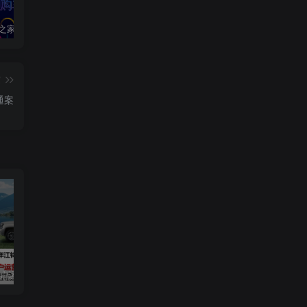
2020汽车之家春季购车节车展方案
2024江铃大道用户运营规划方案
2019爱驰汽车数字策略传播方案
篇
通案
用户运营规划方案
2019爱驰汽车数字策略传播方案
长安启源直播