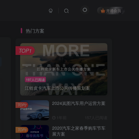
开通会员
热门方案
TOP1
197人已阅读
江铃皮卡汽车上市公关传播策划案
2024岚图汽车用户运营方案
TOP2
1年前
157人已阅读
2020汽车之家春季购车节车
TOP3
展方案