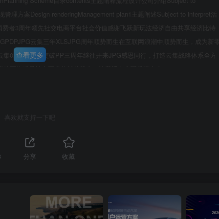
ionPlanning Scheme目录contents主题阐释流程设计公司介绍Subject to
计呈现管理方案Design renderingManagement plan1主题阐述Subject to interpret活
个人消费者3周年领先社交电商平台社会价值感谢飞跃新玩法经济自由共享经济比特
GPDPJPG云集三年XLSJPG周年顺势而生在互联网浪潮中顺势而生，成为新
查看更多
集0到100亿的突破PP三周年继往开来JPG感恩同行，打造云集战略体系全方
联动万物赋予社会更多的就业机会，让普通人实现经济自由
第3页 / 共150页
喜欢就支持一下吧
3
分享
收藏