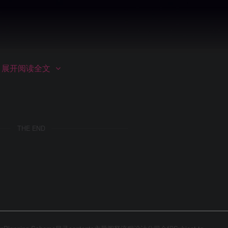
第2页 / 共150页
展开阅读全文
THE END