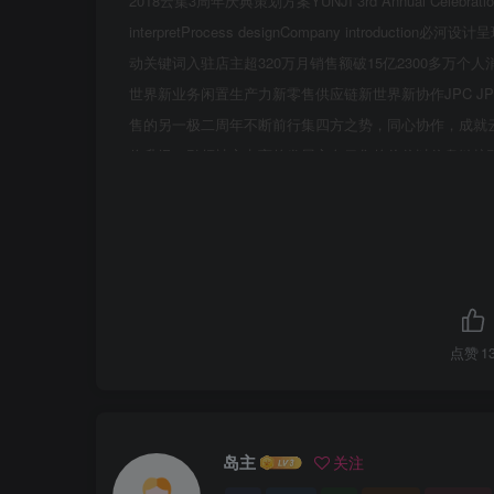
2018云集3周年庆典策划方案YUNJI 3rd Annual Celebrat
interpretProcess designCompany introduction必河设
动关键词入驻店主超320万月销售额破15亿2300多万
世界新业务闲置生产力新零售供应链新世界新协作JPC JP
售的另一极二周年不断前行集四方之势，同心协作，成就云
位升级，引领社交电商的发展方向云集的价信以信息链接
点赞
1
岛主
关注