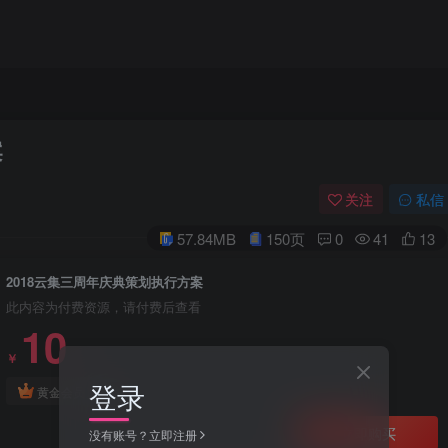
案
关注
私信
57.84MB
150页
0
41
13
2018云集三周年庆典策划执行方案
此内容为付费资源，请付费后查看
10
￥
登录
免费
黄金会员
立即购买
没有账号？立即注册