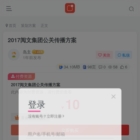
首页
策划方案
正文
2017阅文集团公关传播方案
岛主
关注
私信
1年前发布
34.10MB
98页
0
58
6
付费资源
2017阅文集团公关传播方案
此内容为付费资源，请付费后查看
10
登录
￥
没有账号？立即注册
免费
黄金会员
立即购买
用户名/手机号/邮箱