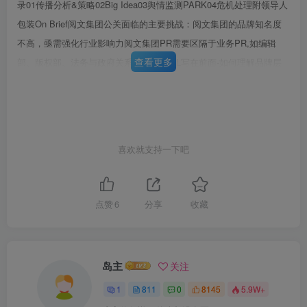
录01传播分析&策略02Big Idea03舆情监测PARK04危机处理附领导人
包装On Brief阅文集团公关面临的主要挑战：阅文集团的品牌知名度
不高，亟需强化行业影响力阅文集团PR需要区隔于业务PR,如编辑
查看更多
部、版权部、法务与政府关系部Ki/IGITAL写在前面-如何理解品牌层
级？标的上乐视中国移动通信企业品牌CHINA MOBILE阅文集团
“CHINA READING之格树下。上乐视体肓全球通GoTone图Sign in to
iCloud来在我中业务品牌上乐视影业视红地添考号00阅读○米O店希海
新香新6超女网回懒人听书一鬼吹灯Letv全集乐识超组手机②中移动
喜欢就支持一下吧
第6页 / 共98页
4Gom产品品牌Letv餐果，生南程做球取4G飞享套餐味咕特级会员基
试读已结束，还剩
92
页，您可下载完整版后进行离
于标的我们的公关传播分析及应对策略必须聚焦于阅文集团写在前面-
竞争对手是谁？当我们清晰品牌层级与标的之后就能认清阅文集团的
线阅读
点赞
6
分享
收藏
对手应该是谁阅文集团VS.Bai品文学CHINA READING阿里吧吧·女学
Alibaba.Literature作为背靠腾讯的正版数字阅读平台和文学P培育平台
阅文集团对标的应当是模式相似、体量相当的百度文学与阿里文学
岛主
关注
Ki/IGITAL
1
811
0
8145
5.9W+