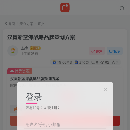
首页
策划方案
正文
汉庭新蓝海战略品牌策划方案
岛主
关注
私信
1年前发布
79.08MB
270页
0
62
7
付费资源
汉庭新蓝海战略品牌策划方案
此内容为付费资源，请付费后查看
10
登录
￥
没有账号？立即注册
免费
黄金会员
立即购买
用户名/手机号/邮箱