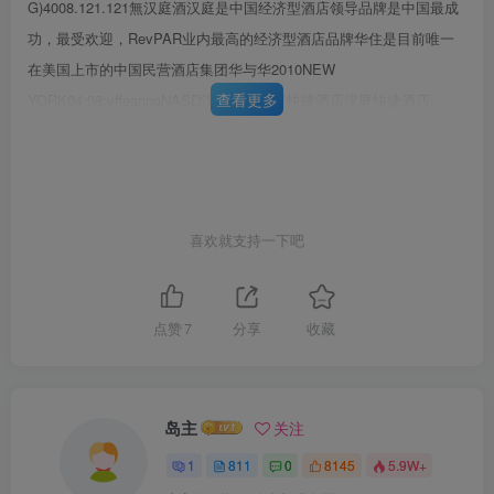
G)4008.121.121無汉庭酒汉庭是中国经济型酒店领导品牌是中国最成
功，最受欢迎，RevPAR业内最高的经济型酒店品牌华住是目前唯一
在美国上市的中国民营酒店集团华与华2010NEW
查看更多
YORK04:08:yffearingNASD汉魔快捷汉庭快捷酒店汉庭快捷酒店
HANTING EXPRESS东二环长零家韩内恤整时HANTING EXP内ESS
开阶汽车站店N0.1210汉混快维通店汉遮快捷酒店可平更厚击司汉庭
快捷酒店蟹器画汉庭快捷酒店汉庭快捷酒店汉意酒店运园汉庭快捷酒
店7正还过帮右阴公司13995666250汉庭酒店从2005年第一家店面开
喜欢就支持一下吧
第6页 / 共270页
业，11年时间汉诞快施酒店在中国352个城市拥有超过2000家酒店汉
试读已结束，还剩
264
页，您可下载完整版后进行
庭快捷酒店尚汉庭快捷酒店品以汉逸连徽酒图议巡快现汉庭酒店汉庭
快捷酒店壶视速挽能通店HANTING EXPRE8卷第光车6时租房4小0S
离线阅读
点赞
7
分享
收藏
华与华面对消费升级、产品老化、成本上升的问题汉庭也在不断进行
产品升级。2014年，汉庭推出2.0新品进行硬件升级重新定义经济型酒
店
岛主
关注
1
811
0
8145
5.9W+