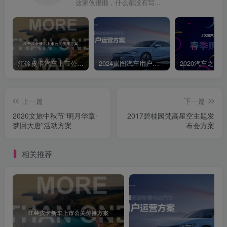
这家伙很懒，什么都没有写...
江铃皮卡汽车上市公关传播策划案
2024岚图汽车用户运营方案
上一篇
下一篇
2020文旅中秋节“明月华章·
2017碧桂园梵高星空主题发
梦回大唐”活动方案
布会方案
相关推荐