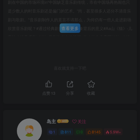
剧在中国的市场环境in“中国缺乏音乐剧传统，市在中国场再热闹也只
是少数人的时音乐剧还是偏门的艺术。”尚，甚至很多人还分不清音乐
剧与歌剧。"音乐剧制作人的直言不讳那么，为何仍有一些人走进剧场
查看更多
欣赏音乐剧呢？#通过经典剧目，发现现象背后的意义#Aa山《猫》-儿
童诗改编音乐剧《猫》是剧作者韦伯根据#艾略特为儿童写的诗#改编
受众心理：因喜欢艾略特的诗，从而关注并爱上《猫》剧。音乐剧-
《猫》《剧院魅影》-同名小说改编根据法国小说家Lerous,G.(卡斯顿
勒胡)的同名小说改编受众心理：阅读过小说原著，并痴迷爱上的忠粉
喜欢就支持一下吧
第6页 / 共78页
希望感受剧情的另一种音乐魅力音乐剧-《剧院魅影》
试读已结束，还剩
72
页，您可下载完整版后进行离
线阅读
点赞
13
分享
收藏
岛主
关注
1
811
0
8145
5.9W+