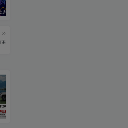
2020汽车之家春季购车节车展方案
2024江铃大道用户运营规划方案
2019爱驰汽车数字策略传播方案
篇
方案
用户运营规划方案
2019爱驰汽车数字策略传播方案
长安启源直播