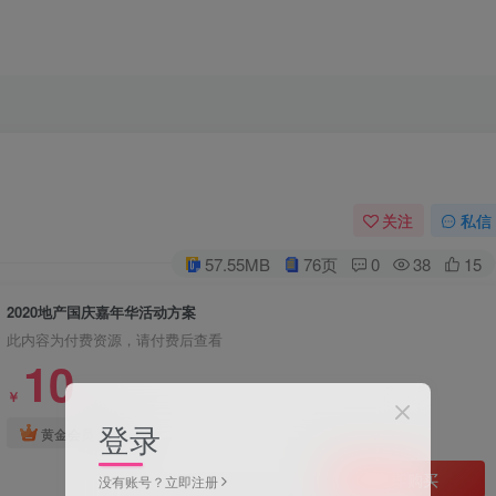
关注
私信
57.55MB
76页
0
38
15
2020地产国庆嘉年华活动方案
此内容为付费资源，请付费后查看
10
￥
登录
免费
黄金会员
立即购买
没有账号？立即注册