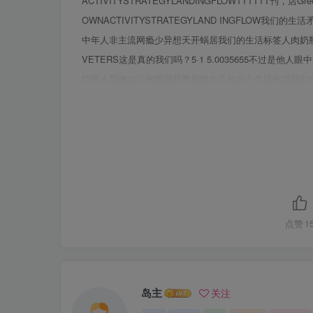
ACTIVITYSTRATEGYLANDINGFLOWTTTTTT刊，店Gre
OWNACTIVITYSTRATEGYLAND INGFLO
中年人非主流网瘾少异想天开蜗居我们的生活标签人肉奶
VETERS这是真的我们吗？5·1 5.0035655不过
技怪人我做自己的国潮新秀我随自己的如心生活你说我们
是我们的多元化这就是我们我们“如心”生活，我们唤新自
点赞
1
岛主
关注