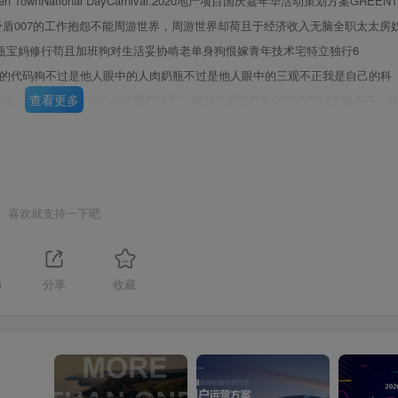
en TownNational DayCarnival.2020地产项目国庆嘉年华活动策划方案GREENT
W我们的生活矛盾007的工作抱怨不能周游世界，周游世界却荷且于经济收入无脑全职太太房
瓶宝妈修行苟且加班狗对生活妥协啃老单身狗恨嫁青年技术宅特立独行6
是他人眼中的代码狗不过是他人眼中的人肉奶瓶不过是他人眼中的三观不正我是自己的科
查看更多
自私，我们更尊崇内心你说我们追星，我们热爱流行文化你说我们三观不正，
我我们有另一半你没见过的世界
第3页 / 共76页
喜欢就支持一下吧
5
分享
收藏