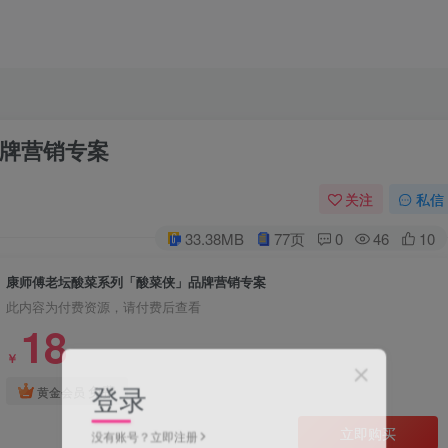
牌营销专案
关注
私信
33.38MB
77页
0
46
10
康师傅老坛酸菜系列「酸菜侠」品牌营销专案
此内容为付费资源，请付费后查看
18
￥
登录
免费
黄金会员
立即购买
没有账号？立即注册