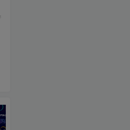
运
。
出