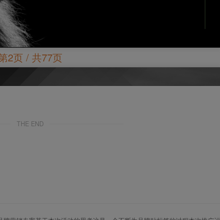
第2页 / 共77页
THE END