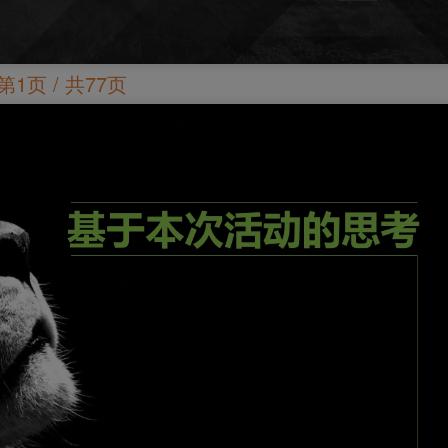
第1页 / 共77页