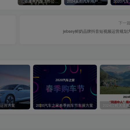
江铃皮卡汽车上市公关传播策划案
2024岚图汽车用户运营方案
下一
jebsey鲜奶品牌抖音短视频运营规划
第4页 / 共77页
户运营方案
2020汽车之家春季购车节车展方案
2024江铃大道