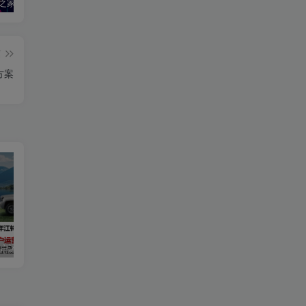
2020汽车之家春季购车节车展方案
2024江铃大道用户运营规划方案
2019爱驰汽车数字策略传播方案
篇
方案
用户运营规划方案
2019爱驰汽车数字策略传播方案
长安启源直播