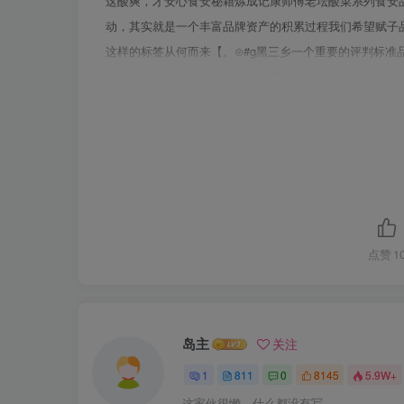
这酸爽，才安心食安秘籍炼成记康师傅老坛酸菜系列食安
动，其实就是一个丰富品牌资产的积累过程我们希望赋子
这样的标签从何而来【。⊙#g黑三乡一个重要的评判标准
来的所有这一品牌有关的信息。领导品牌、强势品牌的一个重
点赞
1
岛主
关注
1
811
0
8145
5.9W+
这家伙很懒，什么都没有写...