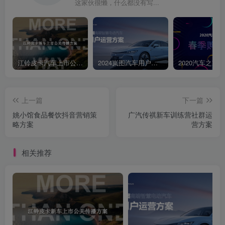
这家伙很懒，什么都没有写...
养佛路为装装量网红会治着丽你的流量。也会服版和侧新玩法，也成
为产业增长的重要驱动力量之一。数据来源：艾瑞咨询|2021年中国红
人经济商业模式及趋势研究报告现象3偶像VIRTUAL IDO正逐步成为
企业门面对品牌来说嫩偶像能是升消费者品碑的认知和信任感已成为
品牌骑业发和讨好”腾费者的新切入点Z世代已成消资市场的主力，他
江铃皮卡汽车上市公关传播策划案
2024岚图汽车用户运营方案
门对虚拟偶像的接受度更高品牌打造拟偶像人设符号或者受欢迎的成
拟偶像微代溶人让真实场最与虚救物程结合，可以为品牌P发展予更
上一篇
下一篇
多形象内播及新的价值展现”同时，虚偶像能彻底低明库蝎房为品摩带
姚小馆食品餐饮抖音营销策
广汽传祺新车训练营社群运
来的风险36.4万家34家我国现有虚拟偶像相关企业数汽车品牌使用过
略方案
营方案
虚拟偶像长安数字员工/吉利虚拟主播/上汽虚拟代言人.2022年5月，我
国汽车行业首位虚拟博主：苍跳-CANG在微数据来源：天眼查/省广大
相关推荐
数据博开通账号，目前粉丝18万本案解决■怎样发声受众最想听？如
何用创意方式做内容■怎样建立粉丝流量池？如何将视频内容最大化传
播■怎样建立新的门面担当？如何打造热情、温暖、活力的账号形象
51.1视频营销市场22视频营销现状3.视频运营规划4.创意内容规划-5.
项目执行保障05项目执行保障6