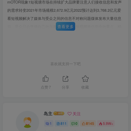
mOTOR现象1短视塘市场在持续扩大品牌要注意人们接收信息和发声
的需求转变2021年市场规模2,672.9亿元2022预计达到3,768.2亿元爱
看短视频解决了媒体与受众之间的信息不对称问题煤体发布大量信息
查看更多
后，受众只会凭借白己的兴趣进行选择，短视网将信皂中的重点，精
华浓缩成更受受众欢迎的新传播形老近年短视频平台不断在商业模式
上进行探索一方面或为创第性新媒体营销平台爱拍UGC模式下，创作
门槛降低另一方面也结合直播带货迎来亲的UGC的生产，为媒体带来
了仅靠自身力量座以实现的视规内容生增长点，市场仍将进一步发展
喜欢就支持一下吧
第6页 / 共96页
产的速度、度与规模：用户可以在煤体平台上传自己制作的作品，依
试读已结束，还剩
90
页，您可下载完整版后进行离
常魔看速量成平台补贴牧益内涵丰富的表意空间提供了更优质的用户
体验辽过明辑，特效、解说、加速等生动高效的方式丰富表达着信息
线阅读
点赞
7
分享
收藏
内容数据米源：艾媒咨询现象2网络红人越来越多商业规模也越来越大
流量为王的时代红人经济关联产业规模他们追着流量，也在创造流量
越红越旺201935万亿+品牌要发挥2023预计6万亿+流量黑洞效应互联
岛主
关注
网时代的分子经济，是建立在消费生活、文化娱乐和网洛媒体套道上
1
811
0
8145
5.9W+
的经济业态，其基于粉丝关系为三大关联产业带来了中富的商业核式