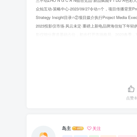
三不动ZHO N G C A N狙击竞品·新品赋能V I DD 
众灿互动-策略中心-2023/09/27令动∩个，项目传播背景Project B
Strategy Insight目录∩②项目媒介执行Project Media 
2023投影仪市场·风云未定·重磅上新电品牌海信短下年轻的
影仪细分赛道基础占位，初步打开市场格局。2023春季，VI
影仪市场争夺4K激光投影心智布局挑战与机遇项目传播背景2
需求潜力头部品牌热度居高不下，超级4K画质·全色激光
挑战呈现上升趋势，竞品同步着力布局中。机遇挑战2-垂
不规范，虚标乱中高低价位品牌纷纷入局，象横行，消费者购
泛滥。标底线第一品牌上新营销思考项目策略洞察针对当前市场
入局生长产品生命周期图场需求极米、坚果当贝等竞品锚定
产品成熟期产品焕新期关键对快拓占新策略赛道对，人群
点赞
8
打法创新怎么找对？怎么加快？紧随竞品不走弯路阻击竞
道，同台竞技，真亮更出色对标坚果N1C1S对标当贝F6
技术智能人性化操作智能人性化操作极致音影体验效果高
岛主
关注
比入门之选6k元档位激光投影仪争锋“智能投影画质标杆”“