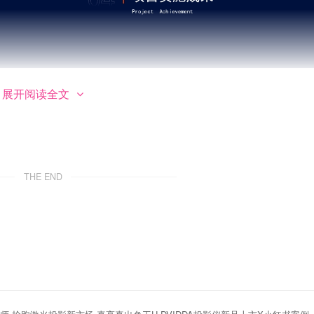
第2页 / 共21页
展开阅读全文
THE END