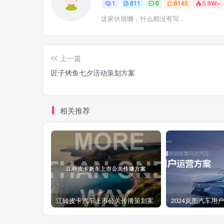
1
811
0
8145
5.9W+
这家伙很懒，什么都没有写...
上一篇
匠子烤鱼七夕活动策划方案
相关推荐
江铃皮卡汽车上市公关传播策划案
2024岚图汽车用