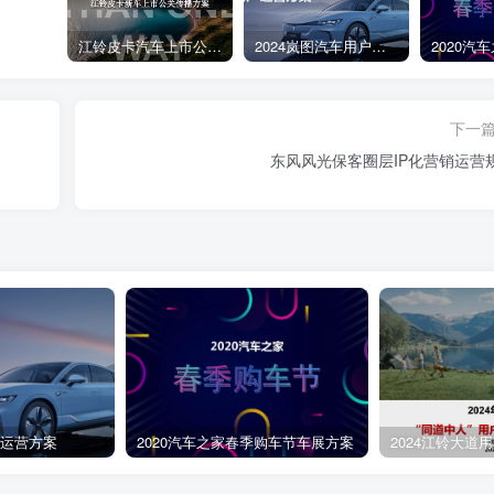
江铃皮卡汽车上市公关传播策划案
2024岚图汽车用户运营方案
下一
东风风光保客圈层IP化营销运营
第4页 / 共21页
户运营方案
2020汽车之家春季购车节车展方案
2024江铃大道