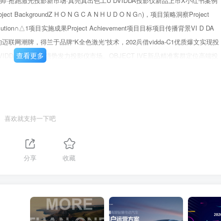
A色彩大师·抢跑激光投影新市场·真亮真出色工U DVIDDA投影仪新品上市X小红书案例
ackgroundZ H O N G C A N H U D O N G∩)，项目策略洞察Project
Execution∩△1项目实施成果Project Achievement项目目标项目传播背景VI D DA
迈联网潮牌，得兰于品牌“K全色激光”技术，202兵借vidda-C1优质爆文实现投
查看更多
DDA.三品矩阵强势发力投影仪市场。OBJECT IVE新品精准客群定位高端投
023春季，Vidda新品上市正面临：挑战1-品类赛道竞争红海机遇1-细分市场
第3页 / 共21页
·高端投影爆文频出，抢占品类占有率，仪等需求，在小红书搜索逐步竞争难度大
类场景同质化机遇2-坚守不虚标底线家居场景内容同质化重灾区，行业测试标准
买投影仪首“大白墙”“居家氛围感”等要顾虑之一，VIDDA是坚持不虚爆款内
喜欢就支持一下吧
格局，VIDDA上新营销关键：先找对再加速锚定竞品引领V I DDA:好产品
紧随VIDDA新品上市筹备期发展时间产品研发-预上市期产品上市期产品成长
对，场景对快速渗透，快速转化拓赛道，拓人群市占提升&消费提额产品创新，
分享
收藏
品加速赶超产品策略●项目策略洞察GG锁定直接竞品夯实新品上市功能定位找
对标极米Z7X4K全色激光技术激光低蓝光温和护眼极致音影体验效果4K全色激光
颜值黑胶复古外观万元内旗舰机型竞争轻巧便携易携带+户外防尘激光投影性价
便携式移动影院”“沉浸式氛围感神器”