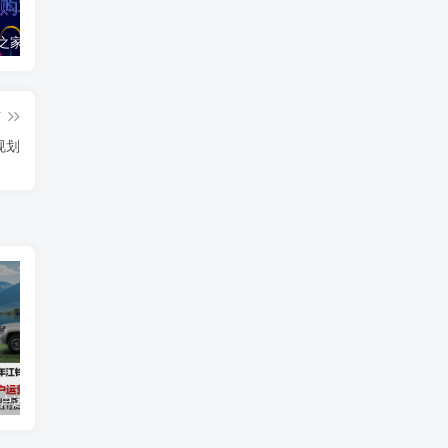
2020汽车之家春季购车节车展方案
2024江铃大道用户运营规划方案
2019爱驰汽车数字策略传播方案
篇
规划
用户运营规划方案
2019爱驰汽车数字策略传播方案
长安启源直播