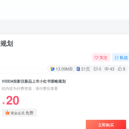
略规划
关注
私信
13.09MB
21页
0
43
8
VIDDA投影仪新品上市小红书策略规划
此内容为付费资源，请付费后查看
20
￥
登录
免费
黄金会员
立即购买
没有账号？立即注册