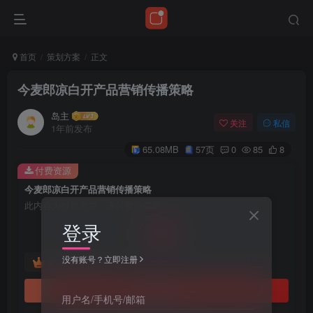
首页
策划方案
正文
今麦郎凉白开产品营销传播策略
岛主
关注
私信
1年前发布
65.08MB
57页
0
85
8
付费资源
今麦郎凉白开产品营销传播策略
此内容为付费资源，请付费后查看
20
登录
￥
没有账号？立即注册
免费
黄金会员
立即购买
用户名/手机号/邮箱