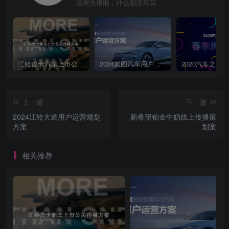
这家伙很懒，什么都没有写...
验表明合理组合杀茴温度和特温时间。口感甜，真的好喝！熟水的口
感甘甜，舒服度得到广泛认可HOW,采用德国设备无菌灌装，·食品伙
伴网感官分析研究中心测评：首创熟水中国发明专利。口感甜，真的
好喝！今麦郎凉白开，甜！WHAT产品系列350 mIPET、550
mIPET、1.5LPET
江铃皮卡汽车上市公关传播策划案
2024岚图汽车用户运营方案
上一篇
下一篇
2024江铃大道用户运营规划
新希望铂金牛奶线上传播策
方案
划案
相关推荐