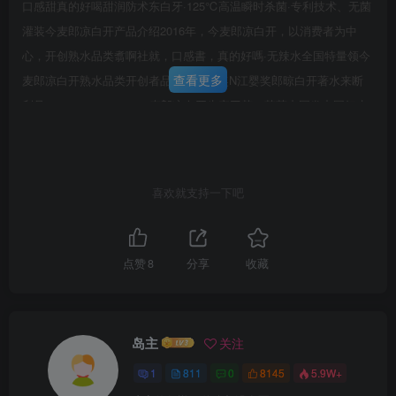
口感甜真的好喝甜润防术东白牙·125℃高温瞬时杀菌·专利技术、无菌
灌装今麦郎凉白开产品介绍2016年，今麦郎凉白开，以消费者为中
心，开创熟水品类翥啊社就，口感書，真的好嗎·无辣水全国特量领今
查看更多
麦郎凉白开熟水品类开创者品品牌类银奖N江婴奖郎晾白开著水来断
利号：120161069781492麦郎凉白开生产工艺，荣获中国发中国好水
凉白开，甜，真的好喝彤麦郎凉白开，采品牌故事就是煮沸后的白开
水。凉白开的习惯并。李时珍在《本草纲目》中记载的太和汤，健康
饮水凉白开，中国人自古就有喝中国好水凉白开甜，真的好嗎!中国人
喜欢就支持一下吧
第6页 / 共57页
自古就有明然水的习惯全球食品创新奖2023国际蒙特奖18高温瞬时杀
试读已结束，还剩
51
页，您可下载完整版后进行离
菌以国为怀，汲取中国传统文化养分，运用现代工艺传承熟水文化，
开创源于中国的凉白开。曾经，天然水、纯净水、矿泉水，均来源于
线阅读
点赞
8
分享
收藏
国外天然水矿泉水纯净水现在，今麦郎凉白开代表中国文化出海走向
世界如果有一瓶水凉白开能代表中国走向世界那么它一定是凉白开凉
白开2023年品牌屋品牌定位国水（中国好水）品牌主张让中国文化走
岛主
关注
向世界核心传播语中国好水凉白开甜，真的好喝WHY利益点熟水工艺
1
811
0
8145
5.9W+
口感甜甜，真的好喝wRTB·采用125C高温瞬时杀菌·中医科学院临床实