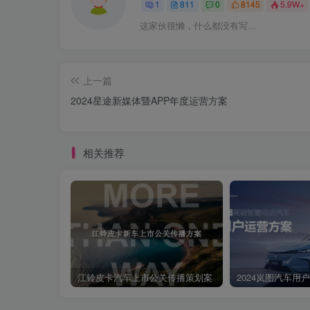
套长安汽车引力&启源双序列，进行经销商门店规划，贴
1
811
0
8145
5.9W+
传播等线上线下动作，包含不限于集客、曝光、引流到店、促
这家伙很懒，什么都没有写...
导经销商门店开展系列活动，内容范時包含不限于（二15P6
数有一定规模：建立专门的长安汽车服务团队，团队核心人
名，活动专员不低于3名)，需提供不低于6个月社保证明，客
上一篇
CHANGAN AUTO智慧伙伴市顺分析&策咯制定整体市场
2024星途新媒体暨APP年度运营方案
出新，平均每9小时实现小改款每10小时新增车款上市、每1
所未有的降价狂潮卷字当头常规燃油车型平均降价幅度达到1
相关推荐
到主流，智能化能力持续下放智能驾驶和智能座舱技术配置
效率·创新突破CHANGAN智慧伙伴细分市场营销环境汽
渗透率不断攀升，截至2024年6月，渗透率已达42%，预计
225862702244022202282116513561533784929143
江铃皮卡汽车上市公关传播策划案
2024岚图汽车用