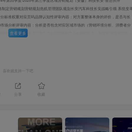
024年第四季度-2025年第三季度区域营销规划（安徽）科技长安·智慧伙伴
7/005&策略制定营销规划营销规划危机管理团队规划长安汽车科技长安战略引领·系统变
序号评分标准权重对应页码品牌认知性评审内容：对方案整体本身的评价，是否与长
P19市场分析评审内容：分析是否包含对应区域市场的（营销环境分析、消费者分
查看更多
P18评审内容：根据长安汽车引力&启源序列产品&营销节点，制定区域快速提升
源侧重“三车整体上新)，围绕区域爆点打造，产品品牌势能放大，新品和老品引流
第3页 / 共92页
差异性的同时，承接并解决市场分析板块15P19、P21-P22、P49-P50
力侧重第四代CS75P1ūs,启源侧重“三车整体上新”，包活动规划含活动策略
KPI设定，物料及kV设计、15P23-P47、P51-P72活动传播及成效)，
喜欢就支持一下吧
策划2024年4季度P73评审内容：传播符合区域客观环境及大众触媒习惯，需包含
播内容。体现公司优质传播资源及对资源的整合利用能力(1.传播规划能力：
、P46清晰2.数据技术实力：有数据体系，数据分析能力3.素材策划能力：传播素材规
2
分享
收藏
71产品调性，有创意性、独特性4.效果评估：对传播策略主题进行总结复盘，效果评
护能力，提前发现危机，解决方案完善且执行性强：危传播危机管理机圆满解决
危机并响应及时2.解决危机能力：解决方案完善且执行性强3区域媒体关系维护
5P74-P88危机圆满解决，转危为机的案例评审内容：承接策略及方案内容，