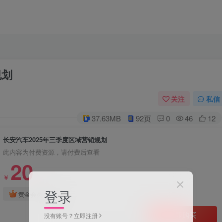
规划
关注
私信
37.63MB
92页
0
46
12
长安汽车2025年三季度区域营销规划
此内容为付费资源，请付费后查看
20
￥
登录
免费
黄金会员
立即购买
没有账号？立即注册