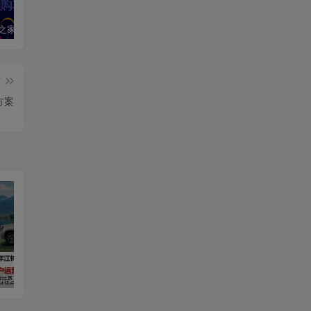
指
2020汽车之家春季购车节车展方案
2024江铃大道用户运营规划方案
2019爱驰汽车数字策略传播方案
篇
方案
前
端
，
用户运营规划方案
2019爱驰汽车数字策略传播方案
长安启源直播