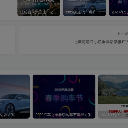
合市场实际情况，经销商门店规划根据产品、营销节点，策划经销商门店营销&
P35、P39、P43、P47进转化的相关方案，方案可执行，效果可衡量，可
江铃皮卡汽车上市公关传播策划案
2024岚图汽车用户运营方案
0、P64、P68、P72网门店、新媒体传播等板块内容)评审内容：公司员工人
员不低于9名（客户总监1名、团队规划策路总监2名、总监1名、报销专员1
户总监、策10P89-P94略总监从业年限5年及以上。长安汽车科技长安
下一
营销环境长安汽车科技长安CHANGAN AUTO智慧伙伴产品卷中国品牌持续推陈
北戴河渔岛小镇全年活动推广
5小时推出全新车款2024年汽车市场价格卷2024年中国汽车市场迎来了一场
第4页 / 共92页
1%而纯电动车型的降价幅度更是高达15%智能卷2024智能持续加码，从高
显著增长，车载芯片算力显著提升长安汽车科技长安战略引领·系统变革·极致
车市场当前处于油电共存状态，但ICE市场趋于理性；NEV新能源市场持续繁荣
25年渗透率将突破50%。整体市场ICE&NEV趋势预测■系列1■系列
61353127512301169堰来源·国家信息中心
户运营方案
2020汽车之家春季购车节车展方案
2024江铃大道