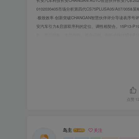
长安汽车科技长安CHANGAN AUTO智慧伙伴长安汽车2
0102030405市场分析第四代CS75PLUSA05/A0
·极致效率·创新突破CHANGAN智慧伙伴评分导读表
安汽车引力&启源双序列的定位、调性相契合。15P13-
析、竞品分析、本品分析、机会识别、分析小结)15P4-
量的推广策略（引力侧重第策略制定四代CS75P1S,启
客，促进转化、目标、主题及产品包装等线上线下内容，体现区域
的机会及问题评审内容：承接策略制定，活动规划的展开（引
及背景、活动创意展示、区域差异性体现、线上线下联动，目标及
执行落地，方案时间2024年4季度-2025年3季度，重点
播目标、传播总体策略、传播主题和主线、传传播规划管理
合大众触媒习惯、传播规划10P33-P34、P38、P42
点赞
1
划契合长安引力&启源序列P57-P58、P63、P67、P
估)评审内容：响应危机预警及时，展现区域媒体关系维
转危为机，拥有成功案例(1预判危机能力：能够提前发现
岛主
关注
力：拥有对应区域媒体资源关系维护佳4.拥有成功案例：有