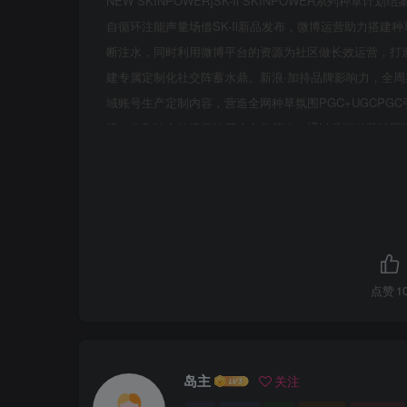
NEW SKINPOWER]SK-Il SKINPOWER系
自循环注能声量场借SK-Il新品发布，微博运营助力搭建种草
断注水，同时利用微博平台的资源为社区做长效运营，打
建专属定制化社交阵蓄水鼎。新浪·加持品牌影响力，全周
域账号生产定制内容，营造全网种草氛围PGC+UGCPGC
流，收割社交传播累计用户合作策略：通过品牌种草社区运营
效运营社区搭建通过公域引流和私域沉淀实现社区循环扩展12243%NEW
门视短问STEP 201导语：一抹能，肌庄充电，透环
薄格，悲弹，超滑，透亮好状态时创在挂！成官徽运营为基于
WE讯全升极大红系列STEP4:STEP 3品牌内容公域
SK-川在营销全周期实现“公域引流+私域沉淀”的社交生
用户E型转发内评论赞质户外运动兴趣用户用户进入a社区
点赞
1
淀博主成为的，潜客新客分享口碑牌后续通过该用户运营将
论量13W品牌数据曝光量27亿提及趣涩品⑧3亿车动14
话题讨论01/媒介资源传播社区，为SKI122社区引发大范
岛主
关注
肌肤闪充内容导入流量导入20大账号NEW口弹、细滑、