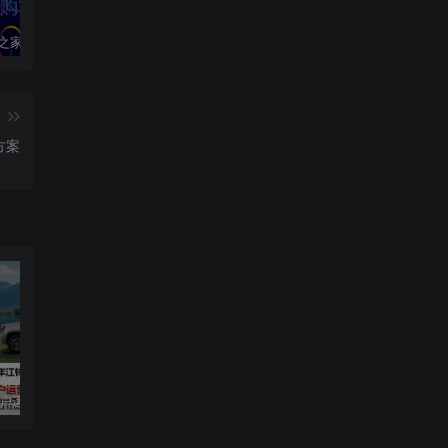
循
2020汽车之家春季购车节车展方案
2024江铃大道用户运营规划方案
2019爱驰汽车数字策略传播方案
时
5
篇
方案
用户运营规划方案
2019爱驰汽车数字策略传播方案
长安启源直播