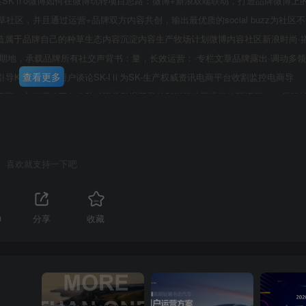
列种草计划结案SKⅡo微博如何在微博玩转项目思路：微博+新浪双端联动，打造品牌微博上
社区，并且通过运营+品牌双方内容共创，输出最优质的social buzz为社区不
造属于品牌自己的种草生态内容沉淀内容生产牧场计划微博内容社区新浪时尚·
期地，承载品牌所有社交声背书：量，长效运营：·专栏文章品牌露出·调动多领
查看更多
引导KOL和普通用户谈论SK-IⅡ为SK-生产权威资讯电商平台收割监控电商导
，充分调动平台公私域流量引爆新品种SKII草社区搭建社区运营0102品牌
第3页 / 共24页
STEP1Pay Own TrafficEarn Public Traffic生产优质内容合实时
注能，为肌肤品牌自有依托品牌算法系统性整合源幕不新地补充能量，随时适地电量
优质内容的兴趣推荐力和权重增加满子品campaign质夏机有潜媒介资源客
喜欢就支持一下吧
广传播02平台运营吸引更多流量种草社区NEW内容破圈通过微博多方位加持，助力
态用户路径示意SK-l种草社区微博潜水博主关注：指神滋日0产生社交行为潜水兴
哥发博护肤肌密系g9博文进入关注流旅游兴趣用户算ad.内容回流到社区进行沉
0
分享
收藏
潜客转为新客SK-lX微博携手共创平台首个品牌社区，赋能品牌传社区数据讨
21W微博与品牌共创优质内容生产，品牌传播的聚合引爆场不断吸引更多用户参与
围围观明星Qr黑肤克滑环注能SK-II全新大红准备好为皮肤“充电”了吗？新的标点
透好状态时在”集一称8一挂的立包方住肌车电黄NEW燥活年轻力特时尚代夏都有