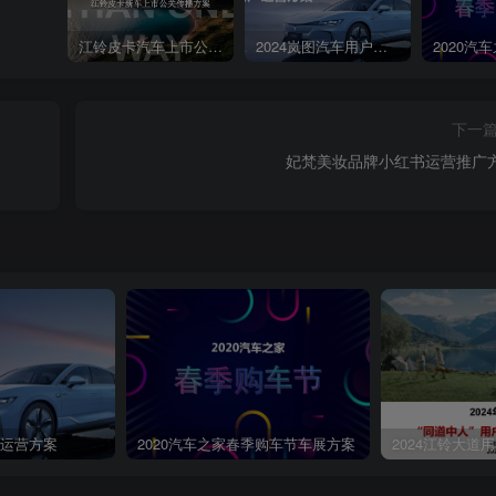
OWERKOL全新升级大红系十年专，量满注备好伤的肤】亮电」02/普通用户与社区中
理可以普通用户12日☆1N品牌一级社区大红瓶二级社区社区定义：#肌肤闪充
江铃皮卡汽车上市公关传播策划案
2024岚图汽车用户运营方案
KINPOWER硬广整体概览SKII品牌硬广投放汇总运营配送硬广资源资源位置数量具体
20/8/25梅宏传要国皮皮8090992020/9/9透宫甲民衡书入模信了n年2020/8/1
和两2020/9/9工七化意《AR工二万选无究厚保维日世7化学车特军巴力的品韩严.
下一
/400.0⊙超级粉丝通2020/8/11-2020/9/9NEW金密于使家个项攻主程可发现页
妃梵美妆品牌小红书运营推广
29天2020/9/9以上截图均为示意
第4页 / 共24页
户运营方案
2020汽车之家春季购车节车展方案
2024江铃大道