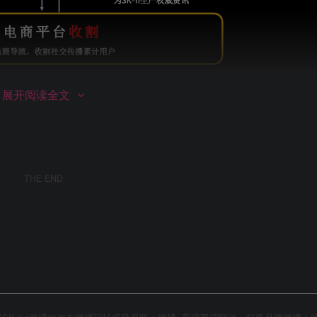
第2页 / 共24页
展开阅读全文
THE END