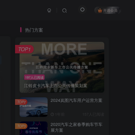
开通会员
热门方案
TOP1
197人已阅读
江铃皮卡汽车上市公关传播策划案
2024岚图汽车用户运营方案
TOP2
1年前
157人已阅读
2020汽车之家春季购车节车
TOP3
展方案