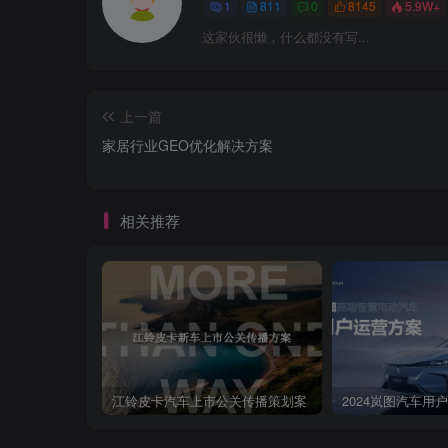
南微减sk2眼霜一抹赋能。焕活年是力-SK-I SKIND
1
811
0
8145
5.9W+
优质内容互动，实现裂变传播NEW、题已：读个据的大打
这家伙很懒，什么都没有写...
环注能#话题：品牌定义：SK-、SKII SK2SK-II S
间准备好为皮肤2020/8/15“充电”了吗？数热搜3万常2开机320
学生丽兰不以人等件新某件取热点大视窗32020/8/252学
上一篇
的买2020/8/153响诗头思和北司大客度》热搜3位栖22020/9
家居行业GEO优化解决方案
ICON7天C口叶少解和卡使州回。2020/8/11》全彩语义橱窗
相关推荐
江铃皮卡汽车上市公关传播策划案
2024岚图汽车用