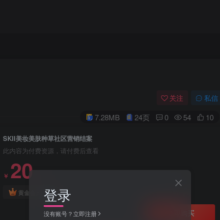
关注
私信
7.28MB
24页
0
54
10
SKII美妆美肤种草社区营销结案
此内容为付费资源，请付费后查看
20
￥
登录
免费
黄金会员
立即购买
没有账号？立即注册