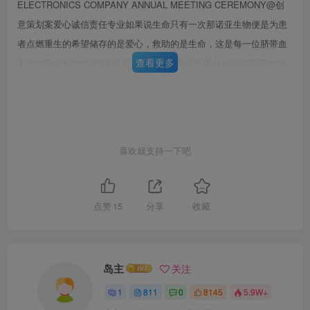
ELECTRONICS COMPANY ANNUAL MEETING CEREMONY@创
意策划案爱心诚信责任专业如果说生命只有一次那诺亚生物便是为患
者点燃重生的希望储存的是爱心，救助的是生命，这是每一位脐带血
查看更多
工作的职业精神也是500多名诺亚人共同的不朽伟业2026年诺亚生物
带着爱心诚信/责佳传业的执业理念艘承载着生命希望的航船，正扬帆
破浪。Post-epidemic recovery is expected,leading reduction,medical
anti-corruptionaction launched...以非凡的智慧与不懈的汗水，谱写着
生命的华章，每一位诺亚人的辛勤付出，每一次科研的突破，都是对
喜欢就支持一下吧
第6页 / 共70页
未来的深情告白，对生命的无限敬仰。在“诺亚生物”的守护之下，我们
试读已结束，还剩
64
页，您可下载完整版后进行离
宛若搭乘着诺亚方舟承载着脐带造血干细胞的希望之钥穿越浩瀚无垠
的生命之海，寻觅着通往健康彼岸的璀璨航路。恰似生命之花在明媚
线阅读
点赞
15
分享
收藏
春光中，绽放的绚丽画卷静待山花烂漫，曙光初现
岛主
关注
1
811
0
8145
5.9W+