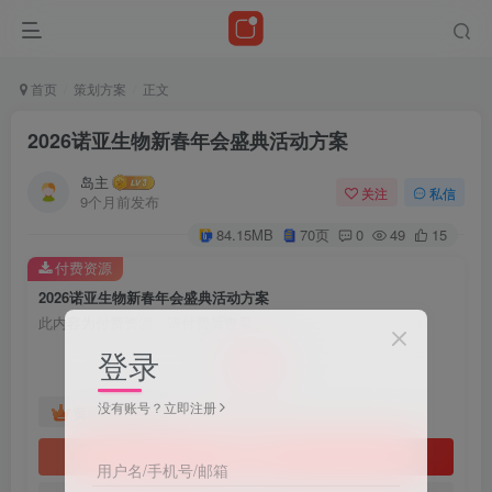
首页
策划方案
正文
2026诺亚生物新春年会盛典活动方案
岛主
关注
私信
9个月前发布
84.15MB
70页
0
49
15
付费资源
2026诺亚生物新春年会盛典活动方案
此内容为付费资源，请付费后查看
20
登录
￥
没有账号？立即注册
免费
黄金会员
立即购买
用户名/手机号/邮箱