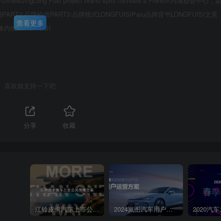
ng Fusi project brand spirit tocreate a French/内城都会中心，
书PART2:品牌价值PART3:品牌模式LONGFUISIParu品牌背书LONGFUISI文景
查看更多
城LONGFU/SI
第3页 / 共148页
喜欢就支持一下吧
分享
收藏
江铃皮卡汽车上市公关传播策划案
2024岚图汽车用户运营方案