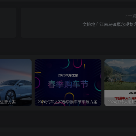
下一
文旅地产江南乌镇概念规划
第4页 / 共148页
户运营方案
2020汽车之家春季购车节车展方案
2024江铃大道