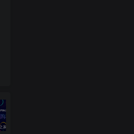
如
2020汽车之家春季购车节车展方案
2024江铃大道用户运营规划方案
2019爱驰汽车数字策略传播方案