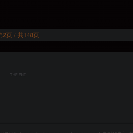
第2页 / 共148页
THE END