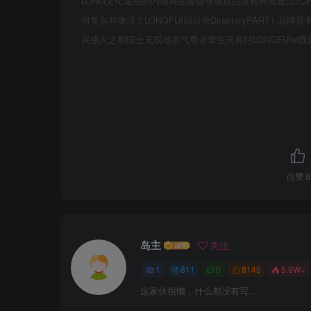
LONG文化途径的内城再生隆福寺项目品牌精神营造法式/FUSIBeiJingLo
何复兴井邀活？LONGFUISI目录DirectoryPART1:品牌背
兴盛人之和国士无双地有气尊者辈生天有时LONGFUIsi载体内
点赞
6
岛主
关注
1
811
0
8145
5.9W+
这家伙很懒，什么都没有写...