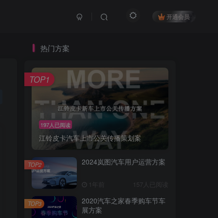
开通会员
热门方案
TOP1
197人已阅读
江铃皮卡汽车上市公关传播策划案
2024岚图汽车用户运营方案
TOP2
1年前
157人已阅读
2020汽车之家春季购车节车
TOP3
展方案