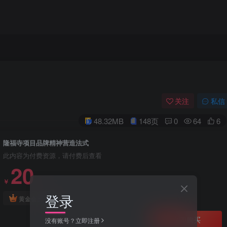
关注
私信
48.32MB
148页
0
64
6
隆福寺项目品牌精神营造法式
此内容为付费资源，请付费后查看
20
￥
登录
免费
黄金会员
立即购买
没有账号？立即注册