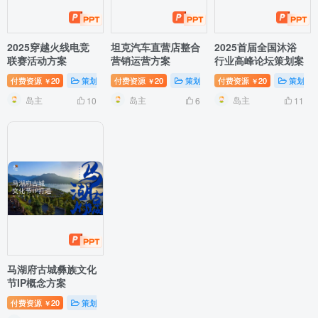
2025穿越火线电竞
坦克汽车直营店整合
2025首届全国沐浴
联赛活动方案
营销运营方案
行业高峰论坛策划案
付费资源
20
策划方案
付费资源
20
策划方案
付费资源
20
策划方
￥
￥
￥
岛主
岛主
岛主
10
6
11
马湖府古城彝族文化
节IP概念方案
付费资源
20
策划方案
￥