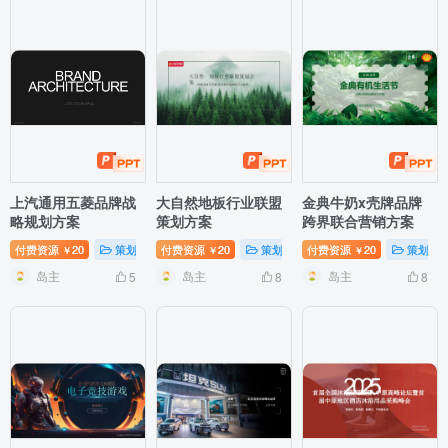
上汽通用五菱品牌战
大自然地板行业联盟
金典牛奶x壳牌品牌
略规划方案
策划方案
跨界联合营销方案
付费资源
20
策划方案
付费资源
20
策划方案
付费资源
20
策划方
￥
￥
￥
岛主
岛主
岛主
5
8
8