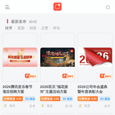
最新发布
第4页
排序
更新
浏览
点赞
评论
2026腾讯音乐春节
2026双旦“烟花派
2026公司年会盛典
项目招商方案
对”主题活动方案
暨年度表彰大会
付费资源
20
策划方案
付费资源
20
策划方案
付费资源
20
策划方
￥
￥
￥
岛主
岛主
岛主
8
12
5