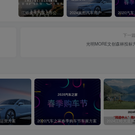
江铃皮卡汽车上市公关传播策划案
2024岚图汽车用户运营方案
下一
光明MORE文创森林投标
第4页 / 共47页
户运营方案
2020汽车之家春季购车节车展方案
2024江铃大道