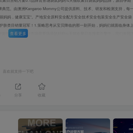
妈妈欢聚日营销方案0.1品牌背景场袋鼠妈妈%天猫欢聚日袋鼠妈妈品牌，源自孕期
范。由澳洲Kangaroo Mommy公司提供原料、技术、研发和检测支持，每
丽妈妈，健康宝宝”。产地安全原料安全配方安全技术安全包装安全生产安全袋
孕产护肤类目销量冠军！1.策略思考从宝贝降临的那一刻开始，妈妈们就面临身体
查看更多
娠纹身材走形1.1市场背景场袋鼠妈妈%天猫欢聚日在搜索引擎中，我们发现
@百度一下网页新闻知道图片视频贴吧文库地图音乐更多》百度为您找到相关绘
第3页 / 共47页
下网页知道图片视频新闻贴吧文库音乐地图更多》百度为您找到相关13.300.000了
千万，而每年中国大概有1700万的准妈妈.1.1市场背景物袋鼠妈妈%×天猫
喜欢就支持一下吧
4
分享
收藏