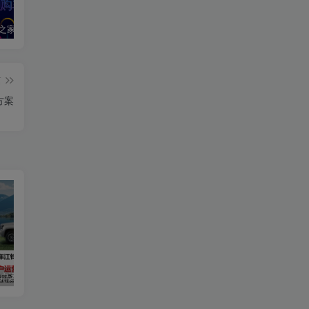
2020汽车之家春季购车节车展方案
2024江铃大道用户运营规划方案
2019爱驰汽车数字策略传播方案
篇
方案
用户运营规划方案
2019爱驰汽车数字策略传播方案
长安启源直播