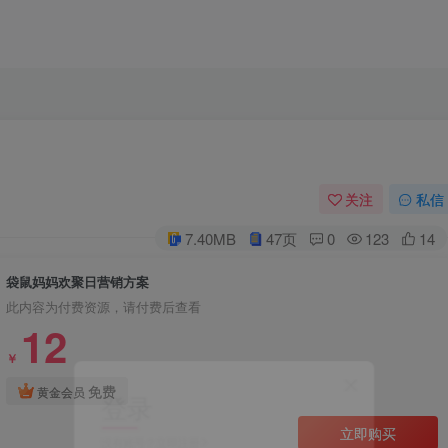
关注
私信
7.40MB
47页
0
123
14
袋鼠妈妈欢聚日营销方案
此内容为付费资源，请付费后查看
12
￥
登录
免费
黄金会员
立即购买
没有账号？立即注册