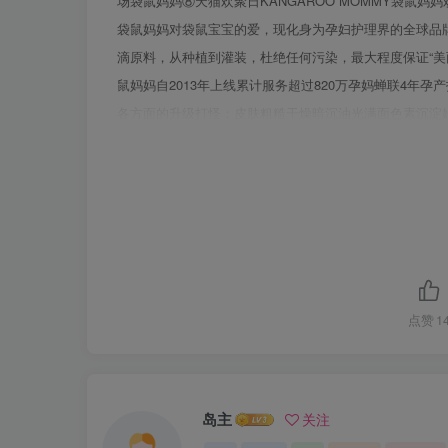
场袋鼠妈妈⑧天猫欢聚日KANGAROO MOMMY袋鼠
袋鼠妈妈对袋鼠宝宝的爱，现化身为孕妇护理界的全球品牌典
滴原料，从种植到灌装，杜绝任何污染，最大程度保证“美
鼠妈妈自2013年上线累计服务超过820万孕妈蝉联4年
各方面的升级打怪：皮肤粗糙干燥暗沉油光满面色素沉淀妊
新妈妈们的小秘密：Bai芯百度怀孕能不能使用护肤品？
为12,300.000个了搜索工具Bai芯百度孕期护肤百度一
索工具关于孕期护肤、怀孕能不能使用护肤品的搜索量都高达
吹聚日●备孕/怀孕=素颜？怀孕=蓬头垢面放飞自我？X
点赞
1
岛主
关注