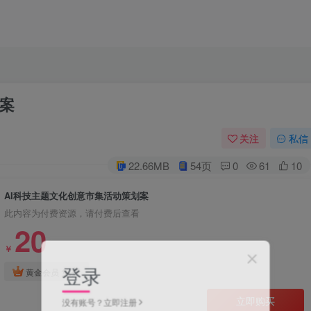
划案
关注
私信
22.66MB
54页
0
61
10
AI科技主题文化创意市集活动策划案
此内容为付费资源，请付费后查看
20
￥
登录
免费
黄金会员
立即购买
没有账号？立即注册