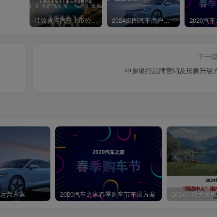
江铃皮卡汽车上市公关传播策划案
2024岚图汽车用户运营方案
下一
中原银行品牌营销及形象升级
第4页 / 共54页
户运营方案
2020汽车之家春季购车节车展方案
2024江铃大道