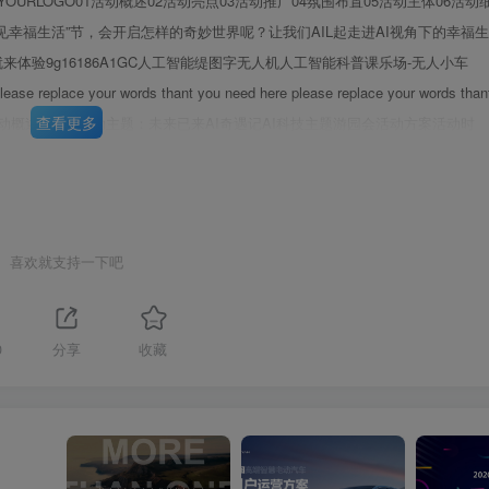
OURLOGO01活动概述02活动亮点03活动推广04氛围布置05活动主体06活动
见幸福生活”节，会开启怎样的奇妙世界呢？让我们AIL起走进AI视角下的幸福生
就来体验9g16186A1GC人工智能缇图字无人机人工智能科普课乐场-无人小车
 your words thant you need here please replace your words than
查看更多
 need here.OO活动概述889o9活动主题：未来已来AI奇遇记AI科技主题游园会活动方案活动时
业主、意向客户、邀约客户、潜在客户
第3页 / 共54页
喜欢就支持一下吧
0
分享
收藏