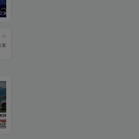
2020汽车之家春季购车节车展方案
2024江铃大道用户运营规划方案
2019爱驰汽车数字策略传播方案
篇
方案
用户运营规划方案
2019爱驰汽车数字策略传播方案
长安启源直播