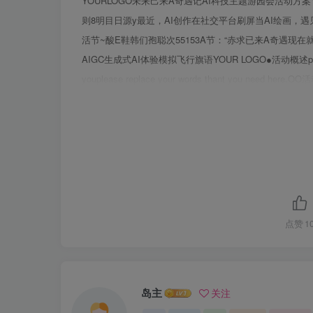
YOURLOGO未来己来A奇遇记AI科技主题游园会活动方案Y
则8明目日源y最近，AI创作在社交平台刷屏当AI绘画，遇
活节~酸E鞋韩们孢聪次55153A节：“赤求已来A奇遇现在
AIGC生成式AI体验模拟飞行旗语YOUR LOGO●活动概述please replace
youplease replace your words thant you
间：待定活动地点：草坪、广场、公园等参与对象：新老
点赞
1
岛主
关注