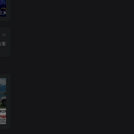
2020汽车之家春季购车节车展方案
2024江铃大道用户运营规划方案
2019爱驰汽车数字策略传播方案
篇
方案
用户运营规划方案
2019爱驰汽车数字策略传播方案
长安启源直播