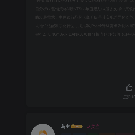
H中原银行ZHONGYUAN BANKONGYU中原银行品牌
目分析02营销策略N最NTS03年度规划04服务支撑中原
略发展需求，中原银行品牌形象升级是其实现差异化竞争
先地位适配数字化转型，满足客户体验升级需求强化区域定
银行ZHONGYUAN BANK07项目分析内容力/如何
及全体人民H机遇注重提高人民群众的获得感和幸福感中原银行
“三农”工作重心历史性转向全面推进乡村振兴，加快中国
的重中之重。同时“十四五”规划明确提出“增强金融普惠性”
农村现代化规划》强调，健全农村金融服务体系，将“乡村
迈向高质量发展新时期。普惠金融作为服务乡村振兴的有
用。在机遇不断的发展时代，如何扎实巩固拓展脱贫攻坚
策机遇定位于服务本地经济，为中小企业提供金融支持，
点赞
1
功的关键就在于H挑战发挥地域优势，将产品和服务真正落到细
市商业银行前有四大国有银行的垄断及股份制银行的堵载，
同认行白妻通银行虎视眈眈，城商行可谓处境堪忧。而在越
岛主
关注
个最为迫切的问题一一如何进行重新定位，到底应该“向上