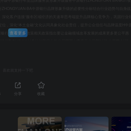
形象升级中原银行年度品牌服务及形象升级服务中原银行ZHONGYUAN BANK01项
银行ZHONGYUAN-BA中原银行品牌形象升级的必要性分标结合行业趋势与自身战
、深化客户连接“服冬区域经济的关速举思考端提升品牌核心竞争力，巩固行业
位，深化“本土金融”文化认同具象化社会责任，提升公众信任与品牌温度H中
查看更多
传递中原银行品牌力量E政策相关政策指出要让金融领域改革发展的成果更多更公平惠
Z-ONGYUAN BANK普惠金融发展正迈向高质量发展新时期“十四五”时期
第3页 / 共49页
特色农业农村现代化进程。党中央强调“三衣”工作是全面建设社会主义现代化国
要求，2022年中央一号文件提出，强化乡村振兴金融服务；《“十四五”推进农
振兴金融服务行动”列入新一轮农村改革推进工程。当前，我国普惠金融发展正
喜欢就支持一下吧
效抓手，在提升三农领域金融服务的覆盖率，可得性、满意度方面发挥着重要
成果、借助普惠金融服务接续全面推进乡村振兴成了发展的要点。小结：抓住
为地方经济搭桥铺路。市场在金融改革的大环境和市场的蚕食下城市商业银行
5
分享
收藏
微之处中原银行DICNGYU AN BANK我国银行业市场竞争梯队（资产）城
后有轰轰烈烈改革中的农信社作“追兵”，加上外资银行又在中国农业银行⑤中
来越高的“走出去”CEC中围工海量指的呼声中，城市商业银行目前都面临着一
走还是向下走”。④招商银行中信银行○中国医生级？。对于上海银行这样的“明