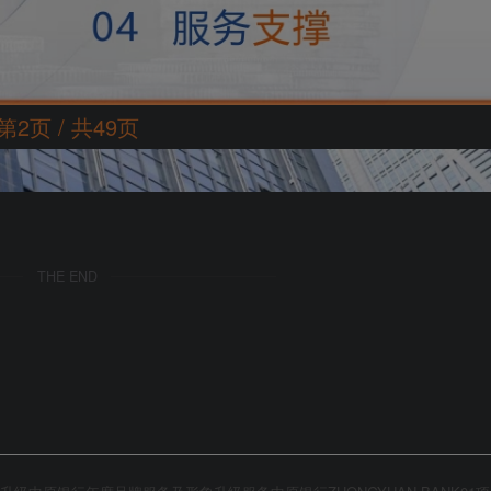
第2页 / 共49页
THE END