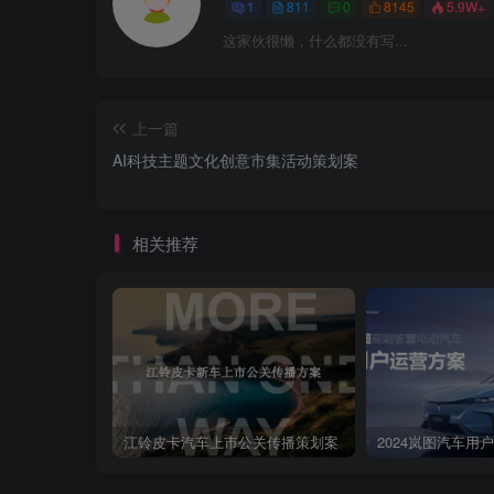
星银行”，或许可以尝试打破地域限二梯队⊙兴业银行制，
1
811
0
8145
5.9W+
行。衣州维得■格义8行应该定位于服务本地经济，特别是
这家伙很懒，什么都没有写...
将产品和服务真正落到细微之处。数据来源：前珀经济学人
大”。
上一篇
AI科技主题文化创意市集活动策划案
相关推荐
江铃皮卡汽车上市公关传播策划案
2024岚图汽车用