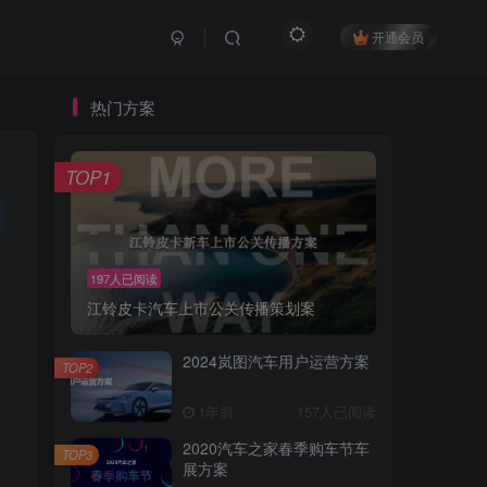
开通会员
热门方案
TOP1
197人已阅读
江铃皮卡汽车上市公关传播策划案
2024岚图汽车用户运营方案
TOP2
1年前
157人已阅读
2020汽车之家春季购车节车
TOP3
展方案