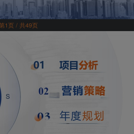
第1页 / 共49页