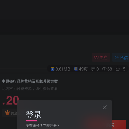
关注
私信
8.61MB
49页
0
68
15
中原银行品牌营销及形象升级方案
此内容为付费资源，请付费后查看
20
￥
登录
免费
黄金会员
立即购买
没有账号？立即注册