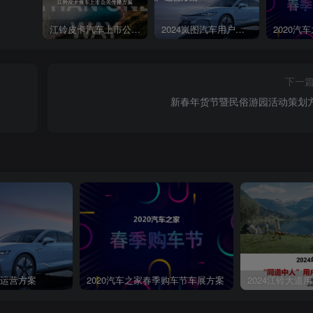
将触角伸向周边地区；对于大多数城市商业银行来说，仍之成都银行☐n阳复
服务于中小企业，发挥地域○州银行心苏限行三梯队Q青岛银行桂林银行优势，
江铃皮卡汽车上市公关传播策划案
2024岚图汽车用户运营方案
小结：以与地方经济交融的地缘性优势应对挑战，争取“做精”而不是盲目“做
下一
新春年货节暨民俗游园活动策划
第4页 / 共49页
户运营方案
2020汽车之家春季购车节车展方案
2024江铃大道