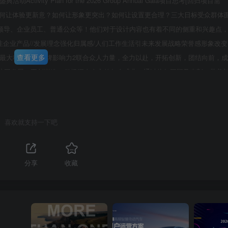
vity Plan for the 2026 Group Annual Gala项目思考[回归项目需
如何让体验更新意？如何让形象更突出？如何让设置更合理？三大日标受众群体
领导、企业员工、普通公众等！他们对于设计内容也有着不同的侧重和兴趣点，
注企业产品//发展理念强化归属感/人们工作生活引未来发展战略荣誉感形象改变
查看更多
，最大程度提升品牌影响力2联合众人力量，全力以赴，开拓创新，团结向前，成
共同发展，再创巅峰04做场深人人心的年会盛典，通过往年回顾及表彰，带着
第3页 / 共64页
方案活动时间：2026年XX月XX日活动地点：XXXXXXXXXXXXXXX活动
/未来
喜欢就支持一下吧
分享
收藏