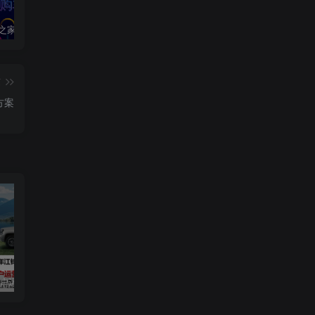
2020汽车之家春季购车节车展方案
2024江铃大道用户运营规划方案
2019爱驰汽车数字策略传播方案
篇
方案
用户运营规划方案
2019爱驰汽车数字策略传播方案
长安启源直播