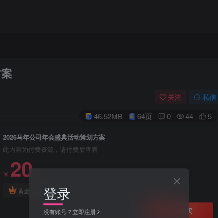
方案
关注
私信
46.52MB
64页
0
44
5
2026马年公司年会盛典活动策划方案
此内容为付费资源，请付费后查看
20
￥
登录
免费
黄金会员
立即购买
没有账号？立即注册