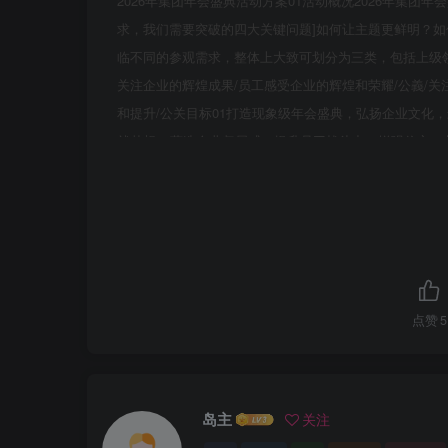
2026年集团年会盛典活动方案01活动概况2026年集团年会盛典活动Acti
求，我们需要突破的四大关键问题]如何让主题更鲜明？
临不同的参观需求，整体上大致可划分为三类，包括上级
关注企业的辉煌成果/员工感受企业的辉煌和荣耀/公義/关
和提升/公关目标01打造现象级年会盛典，弘扬企业文化
就梦想03营造企业归属感，提升员工战斗力，增强信心，
心，追寻梦想活动基本信息活动主题2026年集团年会盛典活动
对象：相关领导、嘉宾、员工活动调性：科幻/炫彩AI智能
点赞
5
岛主
关注