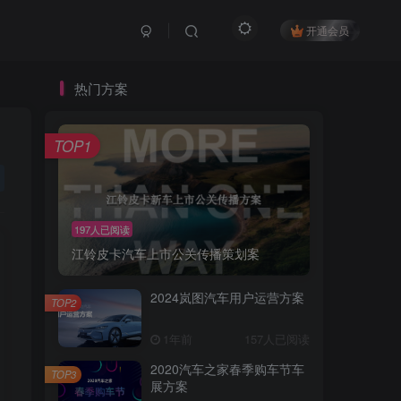
开通会员
热门方案
TOP1
197人已阅读
江铃皮卡汽车上市公关传播策划案
2024岚图汽车用户运营方案
TOP2
1年前
157人已阅读
2020汽车之家春季购车节车
TOP3
展方案