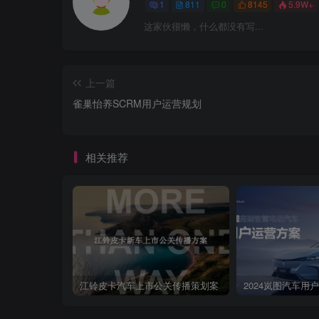
1
811
0
8145
5.9W+
这家伙很懒，什么都没有写...
上一篇
雀巢怡养SCRM用户运营规划
相关推荐
江铃皮卡汽车上市公关传播策划案
2024岚图汽车用